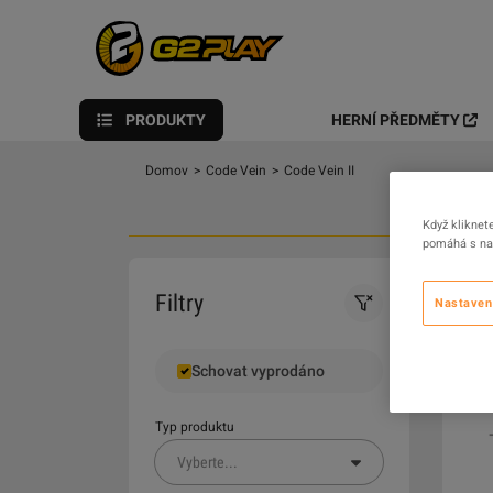
PRODUKTY
HERNÍ PŘEDMĚTY
Domov
>
Code Vein
>
Code Vein II
Když kliknet
pomáhá s nav
0
Filtry
Nastaven
Schovat vyprodáno
Typ produktu
Vyberte
...