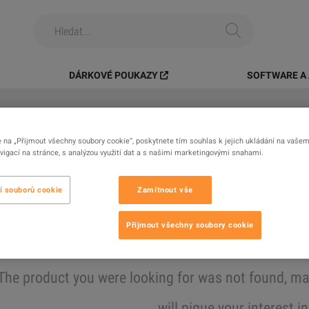
DÁRKOVÉ POUKAZY
SOFTWARE A 
e na „Přijmout všechny soubory cookie“, poskytnete tím souhlas k jejich ukládání na vašem 
Vše
Digitální Produkty
Herní
igací na stránce, s analýzou využití dat a s našimi marketingovými snahami.
Nalezené výsledky
í souborů cookie
Zamítnout vše
Přijmout všechny soubory cookie
Schovat vyprodáno
The product you were looking for was not found, 
will pique your interest i