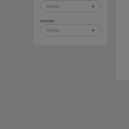
Vyberte
...
Doručení
Vyberte
...