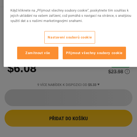
Když kliknete na „Přijmout všechny soubory cookie“, poskytnete tím souhlas k
jejich ukládání na vašem zařízení, což pomáhá s navigací na stránce, s analýzou
využití dat a s našimi marketingovými snahami.
Valheim PC Steam Account
Nastavení souborů cookie
PROPAGOVANÁ NABÍDKA
Prodejce
FOXNGAME
97.78
%
hodnocení z
496980
je
vynikajících
!
Zamítnout vše
Přijmout všechny soubory cookie
$6.08
-75%
$23.98
9 VÍCE NABÍDEK K DISPOZICI OD
$5.33
PŘIDAT DO KOŠÍKU