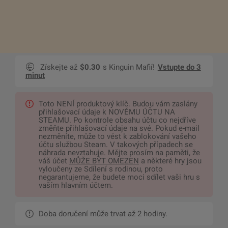
Získejte až
$0.30
s Kinguin Mafií!
Vstupte do 3
minut
Toto NENÍ produktový klíč. Budou vám zaslány
přihlašovací údaje k NOVÉMU ÚČTU NA
STEAMU. Po kontrole obsahu účtu co nejdříve
změňte přihlašovací údaje na své. Pokud e-mail
nezměníte, může to vést k zablokování vašeho
účtu službou Steam. V takových případech se
náhrada nevztahuje. Mějte prosím na paměti, že
váš účet
MŮŽE BÝT OMEZEN
a některé hry jsou
vyloučeny ze Sdílení s rodinou, proto
negarantujeme, že budete moci sdílet vaši hru s
vaším hlavním účtem.
Doba doručení může trvat až 2 hodiny.