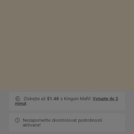
Získejte až
$1.48
s Kinguin Mafií!
Vstupte do 3
minut
Nezapomeňte zkontrolovat podrobnosti
aktivace!