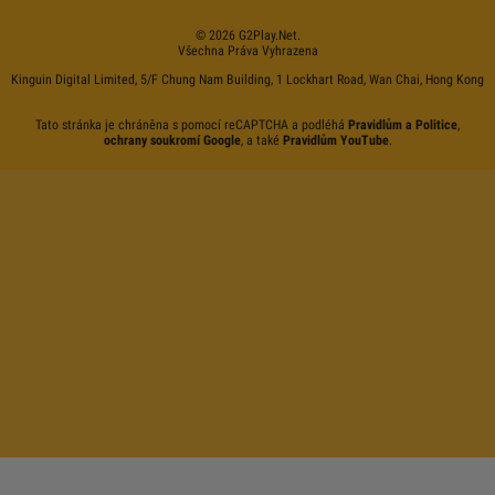
©
2026
G2Play
.net.
Všechna Práva Vyhrazena
Kinguin Digital Limited, 5/F Chung Nam Building, 1 Lockhart Road, Wan Chai, Hong Kong
Tato stránka je chráněna s pomocí reCAPTCHA a podléhá
Pravidlům a Politice
,
ochrany soukromí Google
, a také
Pravidlům YouTube
.