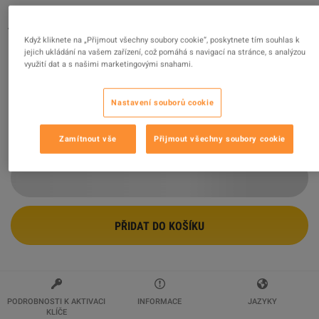
Age of Empires IV - Digital Deluxe Upgrade Pack DLC
PC Steam Altergift
Když kliknete na „Přijmout všechny soubory cookie“, poskytnete tím souhlas k
jejich ukládání na vašem zařízení, což pomáhá s navigací na stránce, s analýzou
Prodejce
wildboy
využití dat a s našimi marketingovými snahami.
94.34
%
hodnocení z
117240
je
vynikajících
!
$29.39
Nastavení souborů cookie
Zamítnout vše
Přijmout všechny soubory cookie
2 VÍCE NABÍDEK K DISPOZICI OD
$29.39
PŘIDAT DO KOŠÍKU
PODROBNOSTI K AKTIVACI
INFORMACE
JAZYKY
KLÍČE