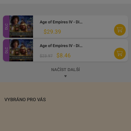
Age of Empires IV - Digital Deluxe Upgrade Pack DLC PC Steam Altergift
DLC
$29.39
Age of Empires IV - Digital Deluxe Upgrade Pack DLC PC Steam CD Key
DLC
$8.46
$23.97
NAČÍST DALŠÍ
VYBRÁNO PRO VÁS