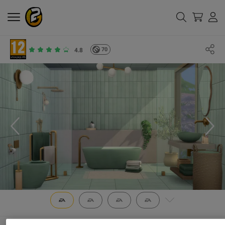
70
4.8