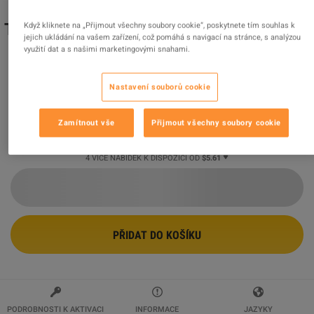
The Sims 4 - Sleek Bathroom Kit DLC PC
Když kliknete na „Přijmout všechny soubory cookie“, poskytnete tím souhlas k
jejich ukládání na vašem zařízení, což pomáhá s navigací na stránce, s analýzou
EA App CD Key
využití dat a s našimi marketingovými snahami.
Prodejce
GoldGames
99.76
%
hodnocení z
14408
je
vynikajících
!
Nastavení souborů cookie
$5.61
Zamítnout vše
Přijmout všechny soubory cookie
4 VÍCE NABÍDEK K DISPOZICI OD
$5.61
PŘIDAT DO KOŠÍKU
PODROBNOSTI K AKTIVACI
INFORMACE
JAZYKY