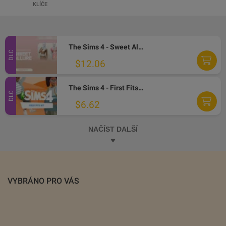
KLÍČE
The Sims 4 - Sweet Allure Kit DLC PC EA App CD Key
DLC
$12.06
The Sims 4 - First Fits Kit DLC EA App CD Key
DLC
$6.62
NAČÍST DALŠÍ
VYBRÁNO PRO VÁS