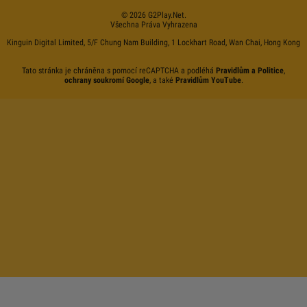
©
2026
G2Play
.net.
Všechna Práva Vyhrazena
Kinguin Digital Limited, 5/F Chung Nam Building, 1 Lockhart Road, Wan Chai, Hong Kong
Tato stránka je chráněna s pomocí reCAPTCHA a podléhá
Pravidlům a Politice
,
ochrany soukromí Google
, a také
Pravidlům YouTube
.