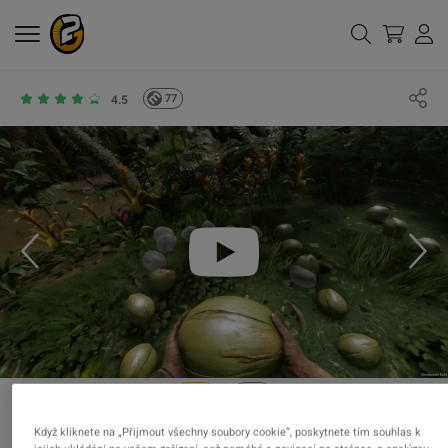
77
4.5
Když kliknete na „Přijmout všechny soubory cookie“, poskytnete tím souhlas k