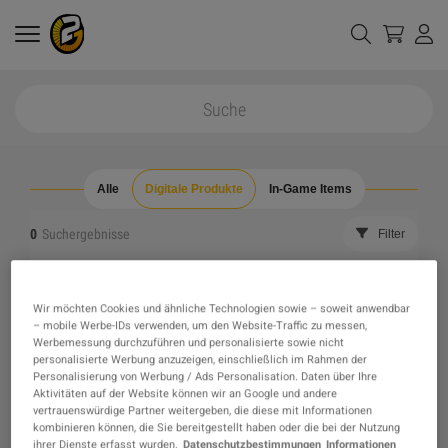
Alle
Digitale Produkte
In-Game Items
0
Suchergebnisse
Filter
alle Filter zurücksetzen
ausverkaufte Artikelverbergen
Wir möchten Cookies und ähnliche Technologien sowie – soweit anwendbar
– mobile Werbe-IDs verwenden, um den Website-Traffic zu messen,
Das gewünschte Produkt wurde nicht gefunden,
Werbemessung durchzuführen und personalisierte sowie nicht
personalisierte Werbung anzuzeigen, einschließlich im Rahmen der
Personalisierung von Werbung / Ads Personalisation. Daten über Ihre
vielleicht weckt eine unserer Empfehlungen
Aktivitäten auf der Website können wir an Google und andere
vertrauenswürdige Partner weitergeben, die diese mit Informationen
kombinieren können, die Sie bereitgestellt haben oder die bei der Nutzung
stattdessen dein Interesse?
ihrer Dienste erfasst wurden.
Datenschutzbestimmungen
Informationen