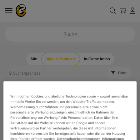
Alle
Digitale Produkte
In-Game Items
0
Suchergebnisse
Filter
alle Filter zurücksetzen
ausverkaufte Artikelverbergen
Wir möchten Cookies und ähnliche Technologien sowie – soweit anwendbar
– mobile Werbe-IDs verwenden, um den Website-Traffic zu messen,
Das gewünschte Produkt wurde nicht gefunden,
Werbemessung durchzuführen und personalisierte sowie nicht
personalisierte Werbung anzuzeigen, einschließlich im Rahmen der
Personalisierung von Werbung / Ads Personalisation. Daten über Ihre
vielleicht weckt eine unserer Empfehlungen
Aktivitäten auf der Website können wir an Google und andere
vertrauenswürdige Partner weitergeben, die diese mit Informationen
kombinieren können, die Sie bereitgestellt haben oder die bei der Nutzung
stattdessen dein Interesse?
ihrer Dienste erfasst wurden.
Datenschutzbestimmungen
Informationen