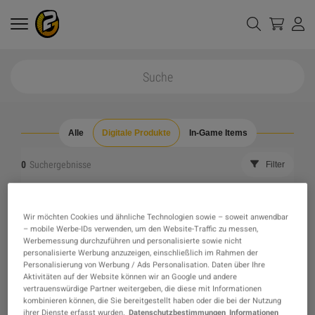
Alle
Digitale Produkte
In-Game Items
0
Suchergebnisse
Filter
alle Filter zurücksetzen
ausverkaufte Artikelverbergen
Wir möchten Cookies und ähnliche Technologien sowie – soweit anwendbar
– mobile Werbe-IDs verwenden, um den Website-Traffic zu messen,
Das gewünschte Produkt wurde nicht gefunden,
Werbemessung durchzuführen und personalisierte sowie nicht
personalisierte Werbung anzuzeigen, einschließlich im Rahmen der
Personalisierung von Werbung / Ads Personalisation. Daten über Ihre
vielleicht weckt eine unserer Empfehlungen
Aktivitäten auf der Website können wir an Google und andere
vertrauenswürdige Partner weitergeben, die diese mit Informationen
kombinieren können, die Sie bereitgestellt haben oder die bei der Nutzung
stattdessen dein Interesse?
ihrer Dienste erfasst wurden.
Datenschutzbestimmungen
Informationen