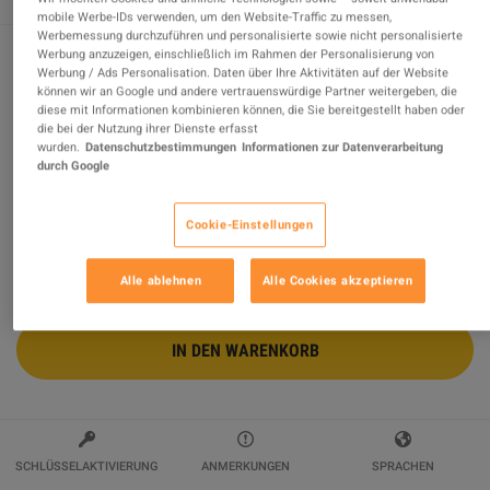
mobile Werbe-IDs verwenden, um den Website-Traffic zu messen,
Werbemessung durchzuführen und personalisierte sowie nicht personalisierte
Werbung anzuzeigen, einschließlich im Rahmen der Personalisierung von
Werbung / Ads Personalisation. Daten über Ihre Aktivitäten auf der Website
Portal 2 - The Final Hours Steam Gift
können wir an Google und andere vertrauenswürdige Partner weitergeben, die
diese mit Informationen kombinieren können, die Sie bereitgestellt haben oder
Verkauft von
PixelVault
die bei der Nutzung ihrer Dienste erfasst
99.67
%
von
3214
Bewertungen sind
ausgezeichnet
!
wurden.
Datenschutzbestimmungen
Informationen zur Datenverarbeitung
durch Google
$60.17
Cookie-Einstellungen
Alle ablehnen
Alle Cookies akzeptieren
IN DEN WARENKORB
SCHLÜSSELAKTIVIERUNG
ANMERKUNGEN
SPRACHEN