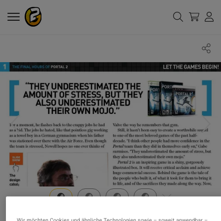
Wir möchten Cookies und ähnliche Technologien sowie – soweit anwendbar –