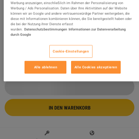
Werbung anzuzeigen, einschließlich im Rahmen der Personalisierung von
Werbung / Ads Personalisation. Daten über Ihre Aktivitäten auf der Website
5 x Diamond Mystery PC Steam CD Key
können wir an Google und andere vertrauenswürdige Partner weitergeben, die
diese mit Informationen kombinieren können, die Sie bereitgestellt haben oder
die bei der Nutzung ihrer Dienste erfasst
SONDERANGEBOT
wurden.
Datenschutzbestimmungen
Informationen zur Datenverarbeitung
durch Google
Verkauft von
RetailKeysSeller
99.73
%
von
202654
Bewertungen sind
ausgezeichnet
!
Cookie-Einstellungen
$6.83
-91%
$71.97
Alle ablehnen
Alle Cookies akzeptieren
3 MEHR ANGEBOTE VERFÜGBAR AB
$6.83
IN DEN WARENKORB