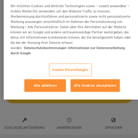
Wir möchten Cookies und ähnliche Technologien sowie – soweit anwendbar –
Fortnite - Half Tone Hero Wrap DLC PC
mobile Werbe-IDs verwenden, um den Website-Traffic zu messen,
Werbemessung durchzuführen und personalisierte sowie nicht personalisierte
Epic Games CD Key
Werbung anzuzeigen, einschließlich im Rahmen der Personalisierung von
Werbung / Ads Personalisation. Daten über Ihre Aktivitäten auf der Website
Verkauft von
MicroJump
können wir an Google und andere vertrauenswürdige Partner weitergeben, die
99.42
%
von
6607
Bewertungen sind
ausgezeichnet
!
diese mit Informationen kombinieren können, die Sie bereitgestellt haben oder
die bei der Nutzung ihrer Dienste erfasst
wurden.
Datenschutzbestimmungen
Informationen zur Datenverarbeitung
$35.80
durch Google
Cookie-Einstellungen
Alle ablehnen
Alle Cookies akzeptieren
IN DEN WARENKORB
SCHLÜSSELAKTIVIERUNG
ANMERKUNGEN
SPRACHEN