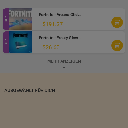
Fortnite - Arcana Glider DLC PC Epic Games CD Key
DLC
$191.27
Fortnite - Frosty Glow Wrap DLC PC Epic Games CD Key
DLC
$26.60
MEHR ANZEIGEN
AUSGEWÄHLT FÜR DICH