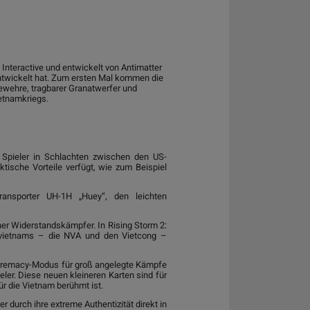
 Interactive und entwickelt von Antimatter
twickelt hat. Zum ersten Mal kommen die
ewehre, tragbarer Granatwerfer und
ietnamkriegs.
4 Spieler in Schlachten zwischen den US-
tische Vorteile verfügt, wie zum Beispiel
nsporter UH-1H „Huey“, den leichten
her Widerstandskämpfer. In Rising Storm 2:
rdvietnams – die NVA und den Vietcong –
upremacy-Modus für groß angelegte Kämpfe
er. Diese neuen kleineren Karten sind für
ür die Vietnam berühmt ist.
er durch ihre extreme Authentizität direkt in