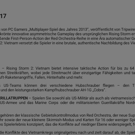
017
g von PC Gamers „Multiplayer-Spiel des Jahres 2013“, veröffentlicht von Tripwire
rönte innovative asymmetrische Gameplay des ursprünglichen Rising Storm en
ßende First-Person-Action der Red Orchestra-Reihe in eine Ära automatischer G
 Vietnam versetzt die Spieler in eine brutale, authentische Nachbildung des V
– Rising Storm 2: Vietnam bietet intensive taktische Action für bis zu 6
 Streitkräften, wobei jede Streitmacht über einzigartige Fähigkeiten und tak
uft-Raketenangriffe, Fallen, Hinterhalte und mehr.
 US-Teams können drei verschiedene Hubschrauber fliegen – den Tra
 und den leistungsstarken Kampfhubschrauber AH-1G „Cobra“.
ERILLATRUPPEN
– Spielen Sie sowohl als US-Militär als auch als vietnamesisc
US-Armee und das Marine Corps oder die militarisierten Guerillakräfte No
n gehören der klassische Gebietskontrollmodus von Red Orchestra, der neue S
 sowie der neue kleinere Skirmish-Modus und Karten für 16 oder weniger Spiel
Spielerlebnis konzipiert, das die Konflikte auf niedriger Ebene widerspiegelt, f
 die Konflikte des Vietnamkriegs originalgetreu nach und zielt darauf ab, die Spiel