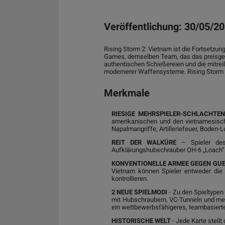
Veröffentlichung: 30/05/2
Rising Storm 2: Vietnam ist die Fortsetzun
Games, demselben Team, das das preisgek
authentischen Schießereien und die mitrei
modernerer Waffensysteme. Rising Storm 2:
Merkmale
RIESIGE MEHRSPIELER-SCHLACHTEN
amerikanischen und den vietnamesischen
Napalmangriffe, Artilleriefeuer, Boden-L
REIT DER WALKÜRE
– Spieler des
Aufklärungshubschrauber OH-6 „Loach“
KONVENTIONELLE ARMEE GEGEN GU
Vietnam können Spieler entweder die 
kontrollieren.
2 NEUE SPIELMODI
- Zu den Spieltype
mit Hubschraubern, VC-Tunneln und mehr
ein wettbewerbsfähigeres, teambasiertes 
HISTORISCHE WELT
- Jede Karte stellt