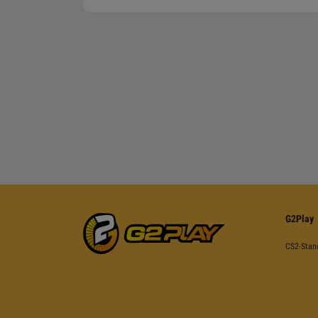
G2Play
CS2-Stan