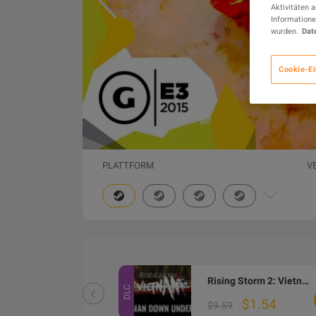
Aktivitäten 
Informatione
wurden.
Dat
Cookie-Ei
PLATTFORM
V
Rising Storm 2: Vietnam - Specialist Pack Cosmetic DLC Steam CD Key
Rising Storm 2: Vietnam - Man Down Under DLC Steam CD Key
DLC
$3.59
$1.54
$9.59