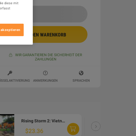
ie diese mit
erfasst
 akzeptieren
IN DEN WARENKORB
WIR GARANTIEREN DIE SICHERHEIT DER
ZAHLUNGEN
ÜSSELAKTIVIERUNG
ANMERKUNGEN
SPRACHEN
Rising Storm 2: Vietnam - Green Army Men DLC PC Steam Altergift
DLC
$23.36
$2.39