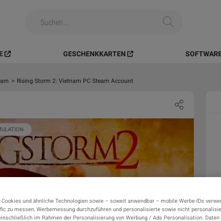
E
GESCHENKKARTEN
SOFTWARE
tnam
>
Rising Storm 2: Vietnam PC Steam Account
MULATION
 Cookies und ähnliche Technologien sowie – soweit anwendbar – mobile Werbe-IDs verwe
fic zu messen, Werbemessung durchzuführen und personalisierte sowie nicht personalisi
einschließlich im Rahmen der Personalisierung von Werbung / Ads Personalisation. Daten 