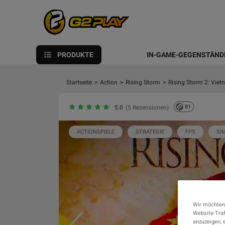
PRODUKTE
IN-GAME-GEGENSTÄND
Startseite
>
Action
>
Rising Storm
>
Rising Storm 2: Vie
81
5.0
(5 Rezensionen)
ACTIONSPIELE
STRATEGIE
FPS
SI
Wir möchten
Website-Traf
anzuzeigen, 