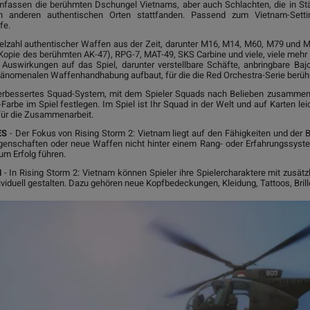
umfassen die berühmten Dschungel Vietnams, aber auch Schlachten, die in Stä
n anderen authentischen Orten stattfanden. Passend zum Vietnam-Settin
fe.
ielzahl authentischer Waffen aus der Zeit, darunter M16, M14, M60, M79 und 
Kopie des berühmten AK-47), RPG-7, MAT-49, SKS Carbine und viele, viele meh
 Auswirkungen auf das Spiel, darunter verstellbare Schäfte, anbringbare Bajo
hänomenalen Waffenhandhabung aufbaut, für die die Red Orchestra-Serie berühm
erbessertes Squad-System, mit dem Spieler Squads nach Belieben zusammens
be im Spiel festlegen. Im Spiel ist Ihr Squad in der Welt und auf Karten leicht
für die Zusammenarbeit.
ES
- Der Fokus von Rising Storm 2: Vietnam liegt auf den Fähigkeiten und der B
genschaften oder neue Waffen nicht hinter einem Rang- oder Erfahrungssyste
um Erfolg führen.
M
- In Rising Storm 2: Vietnam können Spieler ihre Spielercharaktere mit zusät
dividuell gestalten. Dazu gehören neue Kopfbedeckungen, Kleidung, Tattoos, Bril