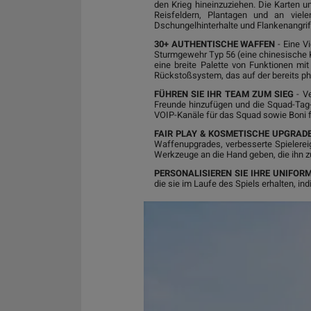
den Krieg hineinzuziehen. Die Karten 
Reisfeldern, Plantagen und an viele
Dschungelhinterhalte und Flankenangrif
30+ AUTHENTISCHE WAFFEN
- Eine V
Sturmgewehr Typ 56 (eine chinesische 
eine breite Palette von Funktionen mit
Rückstoßsystem, das auf der bereits p
FÜHREN SIE IHR TEAM ZUM SIEG
- V
Freunde hinzufügen und die Squad-Tag-Far
VOIP-Kanäle für das Squad sowie Boni 
FAIR PLAY & KOSMETISCHE UPGRAD
Waffenupgrades, verbesserte Spielerei
Werkzeuge an die Hand geben, die ihn z
PERSONALISIEREN SIE IHRE UNIFOR
die sie im Laufe des Spiels erhalten, in