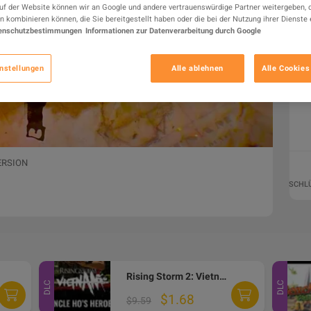
auf der Website können wir an Google und andere vertrauenswürdige Partner weitergeben, d
n kombinieren können, die Sie bereitgestellt haben oder die bei der Nutzung ihrer Dienste 
enschutzbestimmungen
Informationen zur Datenverarbeitung durch Google
nstellungen
Alle ablehnen
Alle Cookies
ERSION
SCHL
Rising Storm 2: Vietnam - Uncle Ho's Heroes DLC Steam CD Key
DLC
DLC
$1.68
$9.59