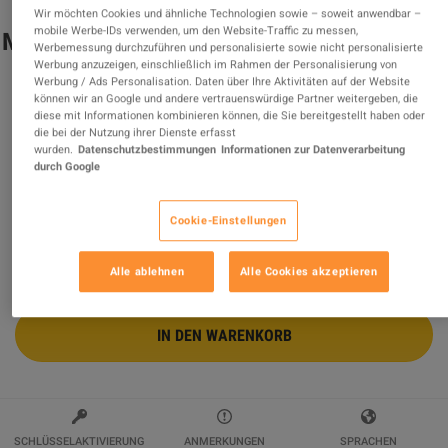
Wir möchten Cookies und ähnliche Technologien sowie – soweit anwendbar –
mobile Werbe-IDs verwenden, um den Website-Traffic zu messen,
Minecraft - Builder's Pack DLC XBOX One
Werbemessung durchzuführen und personalisierte sowie nicht personalisierte
CD Key
Werbung anzuzeigen, einschließlich im Rahmen der Personalisierung von
Werbung / Ads Personalisation. Daten über Ihre Aktivitäten auf der Website
können wir an Google und andere vertrauenswürdige Partner weitergeben, die
Verkauft von
Picgame
diese mit Informationen kombinieren können, die Sie bereitgestellt haben oder
98.84
%
von
10644
Bewertungen sind
ausgezeichnet
!
die bei der Nutzung ihrer Dienste erfasst
wurden.
Datenschutzbestimmungen
Informationen zur Datenverarbeitung
$11.96
-41%
durch Google
$20.39
Cookie-Einstellungen
5 MEHR ANGEBOTE VERFÜGBAR AB
$11.96
Alle ablehnen
Alle Cookies akzeptieren
IN DEN WARENKORB
SCHLÜSSELAKTIVIERUNG
ANMERKUNGEN
SPRACHEN