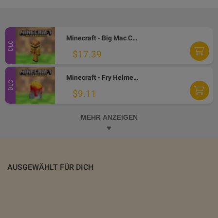
Minecraft - Big Mac Crystal Skin DLC XBOX One / Xbox Series X|S / PC CD Key
DLC
$17.39
Minecraft - Fry Helmet Skin DLC XBOX One / Xbox Series X|S / PC CD Key
DLC
$9.11
MEHR ANZEIGEN
AUSGEWÄHLT FÜR DICH