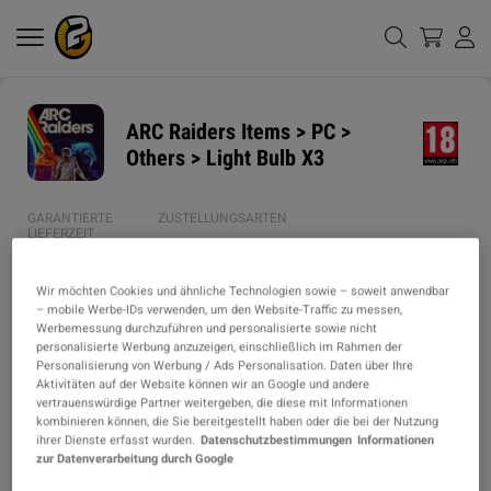
ARC Raiders Items > PC >
Others > Light Bulb X3
GARANTIERTE
ZUSTELLUNGSARTEN
LIEFERZEIT
1h
Wir möchten Cookies und ähnliche Technologien sowie – soweit anwendbar
– mobile Werbe-IDs verwenden, um den Website-Traffic zu messen,
ARTIKELART
Werbemessung durchzuführen und personalisierte sowie nicht
ITEM
personalisierte Werbung anzuzeigen, einschließlich im Rahmen der
Personalisierung von Werbung / Ads Personalisation. Daten über Ihre
Aktivitäten auf der Website können wir an Google und andere
BESCHREIBUNG
vertrauenswürdige Partner weitergeben, die diese mit Informationen
kombinieren können, die Sie bereitgestellt haben oder die bei der Nutzung
ihrer Dienste erfasst wurden.
Datenschutzbestimmungen
Informationen
⚡️ IGMONEY – YOUR RELIABLE IN-GAME GOODS PROVIDER! ⚡️

zur Datenverarbeitung durch Google
WHY PICK IGMONEY?
