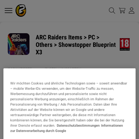
ARC Raiders Items > PC >
Others > Showstopper Blueprint
X3
GARANTIERTE
ZUSTELLUNGSARTEN
LIEFERZEIT
1h
Wir möchten Cookies und ähnliche Technologien sowie – soweit anwendbar
– mobile Werbe-IDs verwenden, um den Website-Traffic zu messen,
Werbemessung durchzuführen und personalisierte sowie nicht
ARTIKELART
personalisierte Werbung anzuzeigen, einschließlich im Rahmen der
Personalisierung von Werbung / Ads Personalisation. Daten über Ihre
ITEM
Aktivitäten auf der Website können wir an Google und andere
vertrauenswürdige Partner weitergeben, die diese mit Informationen
BESCHREIBUNG
kombinieren können, die Sie bereitgestellt haben oder die bei der Nutzung
ihrer Dienste erfasst wurden.
Datenschutzbestimmungen
Informationen
zur Datenverarbeitung durch Google
⚡️ IGMONEY – YOUR RELIABLE IN-GAME GOODS PROVIDER! ⚡️
