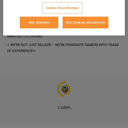
WHY PICK IGMONEY?

Cookie-Einstellungen
 100% SAFE & LEGIT – NO BOTS, NO CHEATS, NO SHORTCUTS. 
EVERYTHING IS HAND-FARMED BY REAL PLAYERS.

 BEST VALUE GUARANTEED – COMPETITIVE PRICES DESIGNED TO KEEP 
YOU COMING BACK.

Alle ablehnen
Alle Cookies akzeptieren
 ROUND-THE-CLOCK SUPPORT – QUESTIONS? ISSUES? WE’RE HERE 24/7 
TO ASSIST YOU.

 LIGHTNING-FAST DELIVERY – MOST ORDERS ARRIVE WITHIN 10 
MINUTES TO 2 HOURS.

⭐️ WE’RE NOT JUST SELLERS – WE’RE PASIONATE GAMERS WITH YEARS 
OF EXPERIENCE!⭐️
Laden
_