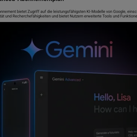
nement bietet Zugriff auf die leistungsfähigsten KI-Modelle von Google, einsch
ität und Recherchefähigkeiten und bietet Nutzern erweiterte Tools und Funktione