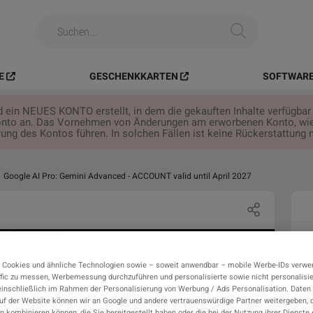
E
GESCHENKKARTEN
SOFTWARE
rd ein NEUES KONTO erstellt, in dem die gekauften Inhalte verfügbar 
onto an. Das Vornehmen von Änderungen am erworbenen Konto, wie
ung des Kontos führen. In solchen Fällen ist keine Rückerstattung 
Google AI Pro: Gemini Advanced - ACCOUNT valid until April 2027
 Cookies und ähnliche Technologien sowie – soweit anwendbar – mobile Werbe-IDs verwe
fic zu messen, Werbemessung durchzuführen und personalisierte sowie nicht personalisi
einschließlich im Rahmen der Personalisierung von Werbung / Ads Personalisation. Daten 
auf der Website können wir an Google und andere vertrauenswürdige Partner weitergeben, d
n kombinieren können, die Sie bereitgestellt haben oder die bei der Nutzung ihrer Dienste 