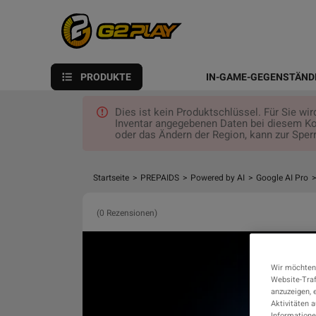
PRODUKTE
IN-GAME-GEGENSTÄND
Dies ist kein Produktschlüssel. Für Sie wi
Inventar angegebenen Daten bei diesem K
oder das Ändern der Region, kann zur Sperr
Startseite
>
PREPAIDS
>
Powered by AI
>
Google AI Pro
>
(0 Rezensionen)
Wir möchten
Website-Traf
anzuzeigen, 
Aktivitäten 
Informatione