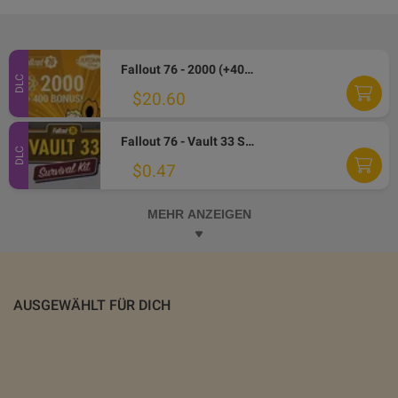
Fallout 76 - 2000 (+400 Bonus) Atoms XBOX One CD Key
DLC
$20.60
Fallout 76 - Vault 33 Survival Pack DLC XBOX One / Xbox Series X|S CD Key
DLC
$0.47
MEHR ANZEIGEN
AUSGEWÄHLT FÜR DICH