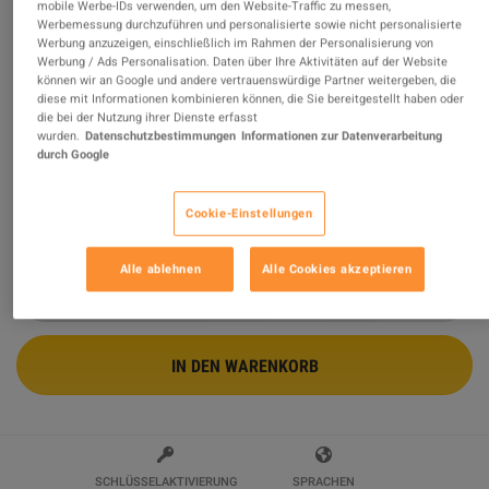
mobile Werbe-IDs verwenden, um den Website-Traffic zu messen,
Werbemessung durchzuführen und personalisierte sowie nicht personalisierte
Fallout 76 - 2000 (+400 Bonus) Atoms
Werbung anzuzeigen, einschließlich im Rahmen der Personalisierung von
Werbung / Ads Personalisation. Daten über Ihre Aktivitäten auf der Website
XBOX One CD Key
können wir an Google und andere vertrauenswürdige Partner weitergeben, die
diese mit Informationen kombinieren können, die Sie bereitgestellt haben oder
Verkauft von
Green Keys
die bei der Nutzung ihrer Dienste erfasst
95.98
%
von
183419
Bewertungen sind
ausgezeichnet
!
wurden.
Datenschutzbestimmungen
Informationen zur Datenverarbeitung
durch Google
$20.60
Cookie-Einstellungen
5 MEHR ANGEBOTE VERFÜGBAR AB
$20.60
Alle ablehnen
Alle Cookies akzeptieren
IN DEN WARENKORB
SCHLÜSSELAKTIVIERUNG
SPRACHEN