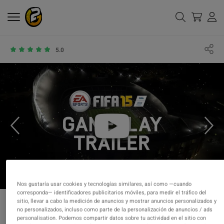
5.0
Nos gustaría usar cookies y tecnologías similares, así como —cuando
corresponda— identificadores publicitarios móviles, para medir el tráfico del
sitio, llevar a cabo la medición de anuncios y mostrar anuncios personalizados y
no personalizados, incluso como parte de la personalización de anuncios / ads
personalisation. Podemos compartir datos sobre tu actividad en el sitio con