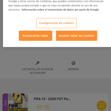
Google y otros socios de confianza, que pueden combinarlos con información
que hayas proporcionado o que se haya recopilado durante el uso de sus
servicios.
Información sobre el tratamiento de datos por parte de Google
FIFA 15 RU/PL Languages Only EA App
Configuración de cookies
CD Key
Rechazarlas todas
Aceptar todas las cookies
Agotado!
LOS DETALLES CLAVE DE
IDIOMAS
ACTIVACIÓN
FIFA 15 - 2200 FUT Points EA App CD Key
DLC
$1.10