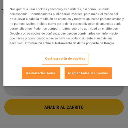
Nos gustaría usar cookies y tecnologías similares, así como —cuando
The Sims 4 - Outdoor Retreat DLC PC EA
corresponda— identificadores publicitarios móviles, para medir el tráfico del
App CD Key
sitio, llevar a cabo la medición de anuncios y mostrar anuncios personalizados y
no personalizados, incluso como parte de la personalización de anuncios / ads
personalisation. Podemos compartir datos sobre tu actividad en el sitio con
OFERTA PROMOCIONADA
Google y otros socios de confianza, que pueden combinarlos con información
que hayas proporcionado o que se haya recopilado durante el uso de sus
Vendido por
GamingWorld
servicios.
Información sobre el tratamiento de datos por parte de Google
99.07
%
de
3420538
evaluaciones son
excelentes
!
$18.81
-21%
Configuración de cookies
$23.82
Rechazarlas todas
Aceptar todas las cookies
13 MÁS OFERTAS DISPONIBLES A PARTIR DE
$18.81
AÑADIR AL CARRITO