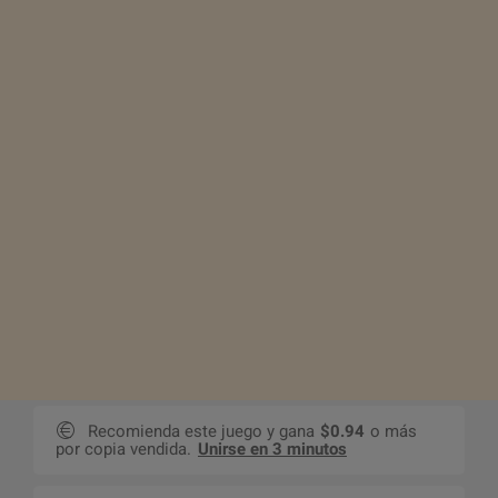
Recomienda este juego y gana
$0.94
o más
por copia vendida.
Unirse en 3 minutos