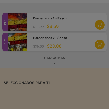
Borderlands 2 - Psycho Character Pack EN/IT/FR Languages Only DLC Steam CD Key
DLC
$3.59
$11.99
Borderlands 2 - Season Pass DLC PC Steam Altergift
DLC
$20.08
$36.00
CARGA MÁS
SELECCIONADOS PARA TI