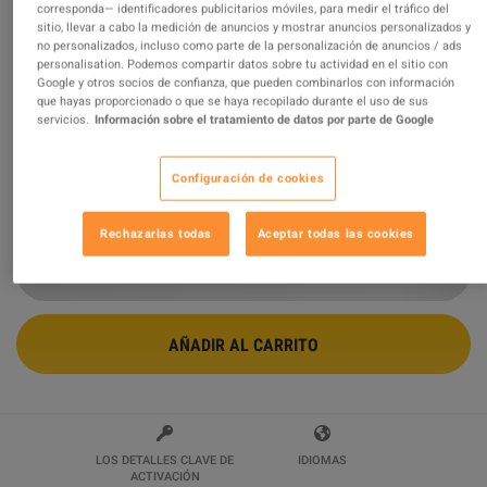
corresponda— identificadores publicitarios móviles, para medir el tráfico del
sitio, llevar a cabo la medición de anuncios y mostrar anuncios personalizados y
Borderlands 2 - Creature Slaughterdome DLC PC
no personalizados, incluso como parte de la personalización de anuncios / ads
Steam CD Key (MAC OS X)
personalisation. Podemos compartir datos sobre tu actividad en el sitio con
Google y otros socios de confianza, que pueden combinarlos con información
Vendido por
Gamekeyz.net
que hayas proporcionado o que se haya recopilado durante el uso de sus
97.05
%
de
288898
evaluaciones son
excelentes
!
servicios.
Información sobre el tratamiento de datos por parte de Google
$3.59
-25%
Configuración de cookies
$4.79
4 MÁS OFERTAS DISPONIBLES A PARTIR DE
$3.59
Rechazarlas todas
Aceptar todas las cookies
AÑADIR AL CARRITO
LOS DETALLES CLAVE DE
IDIOMAS
ACTIVACIÓN