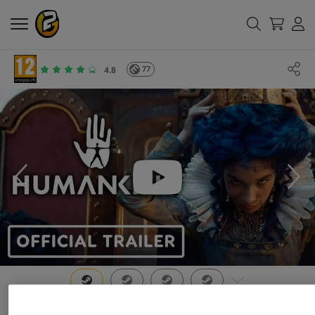
77
4.8