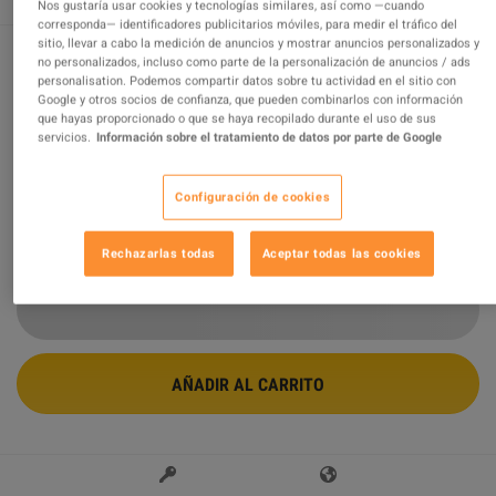
Nos gustaría usar cookies y tecnologías similares, así como —cuando
corresponda— identificadores publicitarios móviles, para medir el tráfico del
sitio, llevar a cabo la medición de anuncios y mostrar anuncios personalizados y
no personalizados, incluso como parte de la personalización de anuncios / ads
personalisation. Podemos compartir datos sobre tu actividad en el sitio con
HUMANKIND Steam CD Key
Google y otros socios de confianza, que pueden combinarlos con información
que hayas proporcionado o que se haya recopilado durante el uso de sus
Vendido por
MGG Studio
servicios.
Información sobre el tratamiento de datos por parte de Google
96.38
%
de
413014
evaluaciones son
excelentes
!
$16.46
-77%
Configuración de cookies
$72.01
Rechazarlas todas
Aceptar todas las cookies
5 MÁS OFERTAS DISPONIBLES A PARTIR DE
$16.46
AÑADIR AL CARRITO