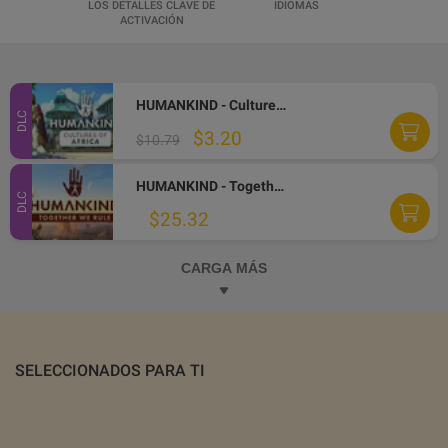
LOS DETALLES CLAVE DE
IDIOMAS
ACTIVACIÓN
HUMANKIND - Cultures of Africa DLC Steam CD Key
DLC
$3.20
$10.79
HUMANKIND - Together We Rule Expansion Pack DLC Steam Altergift
DLC
$25.32
CARGA MÁS
SELECCIONADOS PARA TI