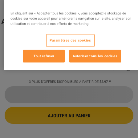
Generation Zero - Companion
En cliquant sur « Accepter tous les cookies », vous acceptez le stockage de
cookies sur votre appareil pour améliorer la navigation sur le site, analyser son
Accessories Pack DLC PC Steam CD Key
utilisation et contribuer à nos efforts de marketing.
OFFRE PROMUE
Paramètres des cookies
Vendu par
GamingWorld
98.93
%
des évaluations
3420407
sont
excellentes
!
Tout refuser
Autoriser tous les cookies
$3.41
-59%
$8.33
13 PLUS D'OFFRES DISPONIBLES À PARTIR DE
$2.97
AJOUTER AU PANIER