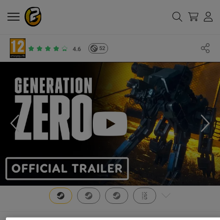
52
4.6