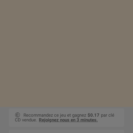
Recommandez ce jeu et gagnez
$0.17
par clé
CD vendue.
Rejoignez nous en 3 minutes.