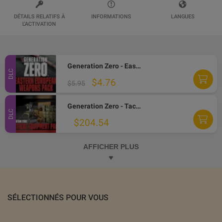
DÉTAILS RELATIFS À
INFORMATIONS
LANGUES
L'ACTIVATION
Generation Zero - Eastern European Weapons Pack DLC PC Steam CD Key
DLC
$4.76
$5.95
Generation Zero - Tactical Equipment Pack DLC PC Steam CD Key
DLC
$204.54
AFFICHER PLUS
SÉLECTIONNÉS POUR VOUS