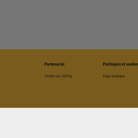
Partenariat
Politiques et soutie
Vendre sur G2Play
Page juridique
©
2026
G2Play
.net.
Tous Droits Réservés
Kinguin Digital Limited, 5/F Chung Nam Building, 1 Lockhart Road, Wan Chai, Hong Kong