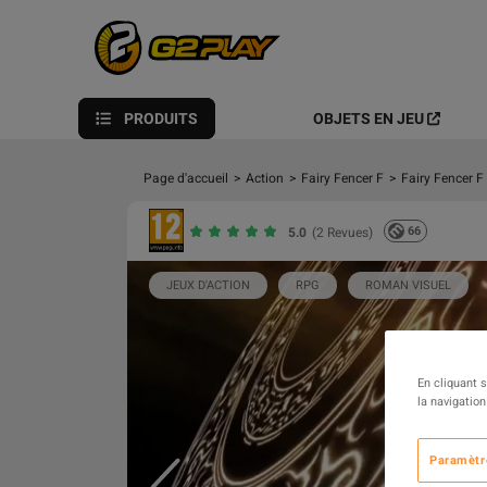
PRODUITS
OBJETS EN JEU
Page d'accueil
>
Action
>
Fairy Fencer F
>
Fairy Fencer 
66
5.0
(2 Revues)
JEUX D'ACTION
RPG
ROMAN VISUEL
En cliquant 
la navigation
Paramètr