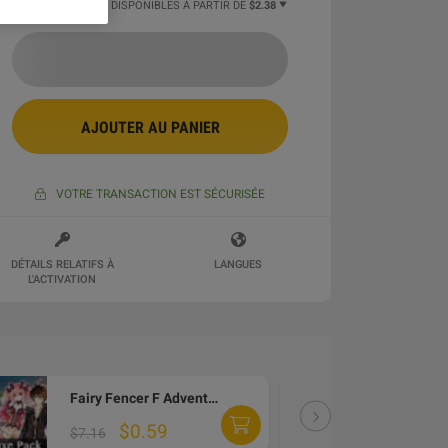
18 PLUS D'OFFRES DISPONIBLES À PARTIR DE
$2.38
AJOUTER AU PANIER
VOTRE TRANSACTION EST SÉCURISÉE
DÉTAILS RELATIFS À
LANGUES
L'ACTIVATION
Fairy Fencer F Advent Dark Force Deluxe Pack DLC PC Steam CD Key
DLC
$0.59
$7.16
$1.18