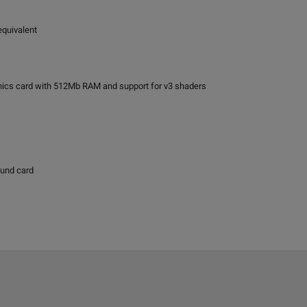
equivalent
hics card with 512Mb RAM and support for v3 shaders
ound card