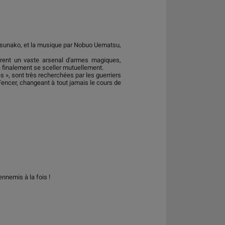
 Tsunako, et la musique par Nobuo Uematsu,
éèrent un vaste arsenal d'armes magiques,
'à finalement se sceller mutuellement.
 », sont très recherchées par les guerriers
Fencer, changeant à tout jamais le cours de
nnemis à la fois !