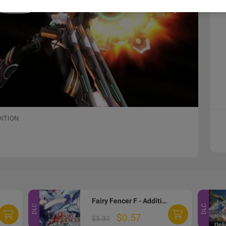
DITION
Fairy Fencer F - Additional Fairy Pack DLC Steam CD Key
DLC
DLC
$0.57
$5.37