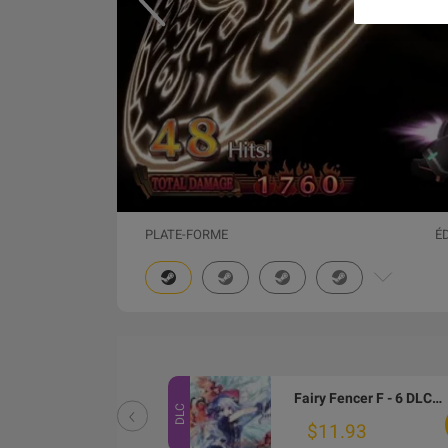
PLATE-FORME
É
Fairy Fencer F - Weapon Change Accessory Set DLC Steam CD Key
Fairy Fencer F - 6 DLCs Pack PC Steam CD Key
DLC
$0.53
$11.93