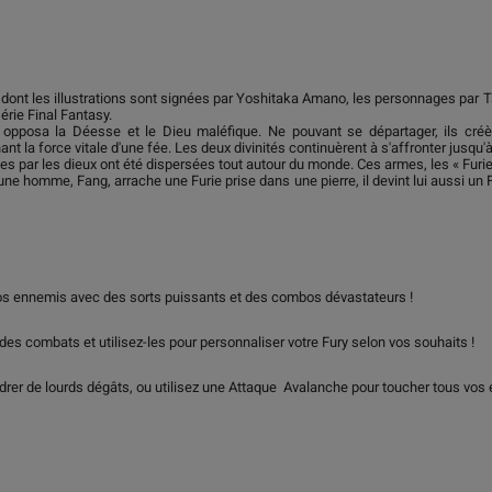
, dont les illustrations sont signées par Yoshitaka Amano, les personnages par
érie Final Fantasy.
re opposa la Déesse et le Dieu maléfique. Ne pouvant se départager, ils cr
ant la force vitale d'une fée. Les deux divinités continuèrent à s'affronter jusqu
 par les dieux ont été dispersées tout autour du monde. Ces armes, les « Furies
ne homme, Fang, arrache une Furie prise dans une pierre, il devint lui aussi un 
os ennemis avec des sorts puissants et des combos dévastateurs !
es combats et utilisez-les pour personnaliser votre Fury selon vos souhaits !
rer de lourds dégâts, ou utilisez une Attaque Avalanche pour toucher tous vos e