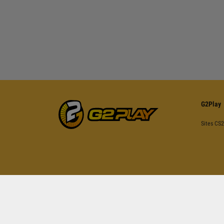
G2Play
Sites CS2