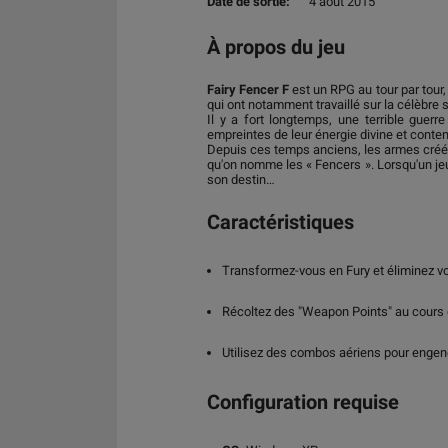
Date de sortie:
4 août 2015
À propos du jeu
Fairy Fencer F
est un RPG au tour par tour
qui ont notamment travaillé sur la célèbre s
Il y a fort longtemps, une terrible guer
empreintes de leur énergie divine et conten
Depuis ces temps anciens, les armes créées
qu'on nomme les « Fencers ». Lorsqu'un jeu
son destin…
Caractéristiques
Transformez-vous en Fury et éliminez v
Récoltez des "Weapon Points" au cours d
Utilisez des combos aériens pour engend
Configuration requise