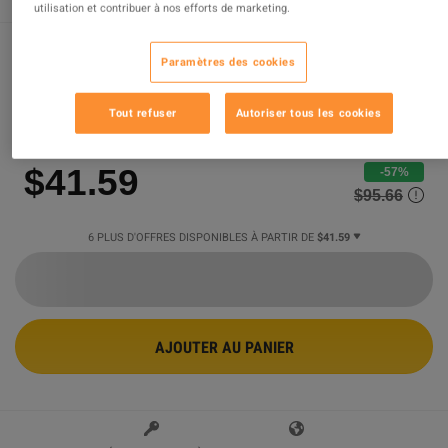
utilisation et contribuer à nos efforts de marketing.
Paramètres des cookies
Nioh 3 RoW PC Steam CD Key
Tout refuser
Autoriser tous les cookies
Vendu par
Super Games
94.46
%
des évaluations
1386433
sont
excellentes
!
$41.59
-57%
$95.66
6 PLUS D'OFFRES DISPONIBLES À PARTIR DE
$41.59
AJOUTER AU PANIER