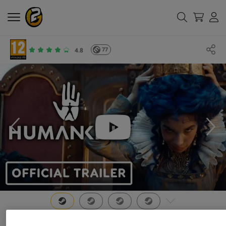
77
4.8