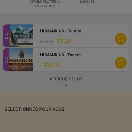
DÉTAILS RELATIFS À
LANGUES
L'ACTIVATION
HUMANKIND - Cultures of Africa DLC Steam CD Key
DLC
$3.20
$10.78
HUMANKIND - Together We Rule Expansion Pack DLC Steam Altergift
DLC
$25.30
AFFICHER PLUS
SÉLECTIONNÉS POUR VOUS