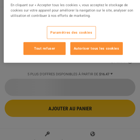
En cliquant sur « Accepter tous les cookies », vous acceptez le stockage de
cookies sur votre appareil pour améliorer la navigation sur le site, analyser son
utilisation et contribuer à nos efforts de marketing.
HUMANKIND Steam CD Key
Paramètres des cookies
Vendu par
Angel_Game
99.89
%
des évaluations
8075
sont
excellentes
!
Tout refuser
Autoriser tous les cookies
$16.47
-77%
$71.97
5 PLUS D'OFFRES DISPONIBLES À PARTIR DE
$16.47
AJOUTER AU PANIER