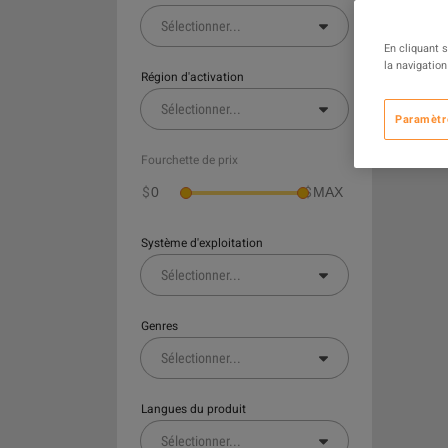
Sélectionner
...
En cliquant 
la navigation
Région d'activation
Sélectionner
...
Paramètr
Fourchette de prix
$
$
Système d'exploitation
Sélectionner
...
Genres
Sélectionner
...
Langues du produit
Sélectionner
...