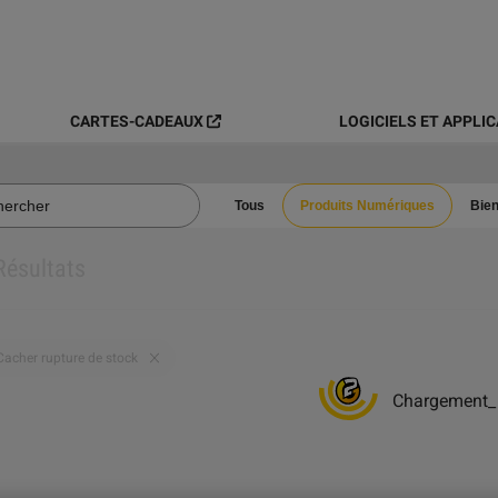
CARTES-CADEAUX
LOGICIELS ET APPLI
Tous
Produits Numériques
Bien
Résultats
Cacher rupture de stock
Chargement
_