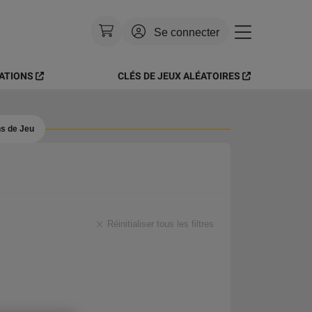
Se connecter
CATIONS
CLÉS DE JEUX ALÉATOIRES
Devise
:
USD
Language
:
Français
s de Jeu
Thème
:
Brillant
FAQ
Réinitialiser tous les filtres