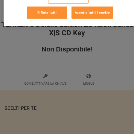
Rifiuta tutti
Accetta tutti i cookie
TEKKEN 8 Deluxe Edition EU Xbox Series
X|S CD Key
Non Disponibile!
COME ATTIVARE LA CHIAVE
LINGUE
SCELTI PER TE