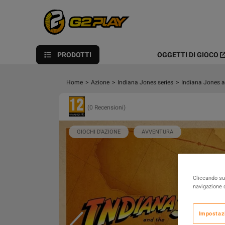
PRODOTTI
OGGETTI DI GIOCO
Home
>
Azione
>
Indiana Jones series
>
Indiana Jones a
(0 Recensioni)
GIOCHI D'AZIONE
AVVENTURA
Cliccando su 
navigazione d
Impostaz