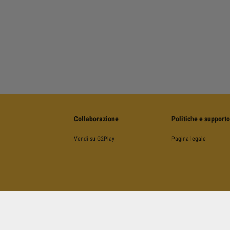
Collaborazione
Politiche e supporto
Vendi su G2Play
Pagina legale
©
2026
G2Play
.net.
Tutti I Diritti Riservati