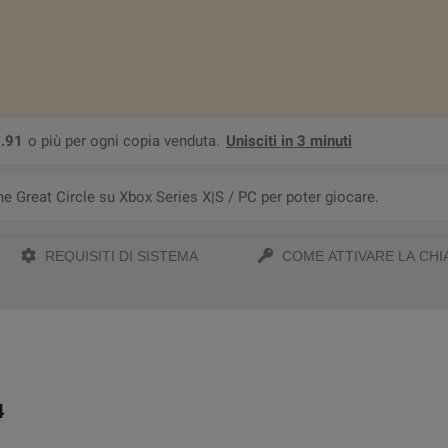
.91
o più per ogni copia venduta.
Unisciti in 3 minuti
he Great Circle su Xbox Series X|S / PC per poter giocare.
REQUISITI DI SISTEMA
COME ATTIVARE LA CHI
4