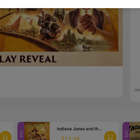
CO
Indiana Jones and the Great Circle - Pre-order Bonus DLC EU Xbox Series X|S / PC CD Key
DLC
DLC
$15.58