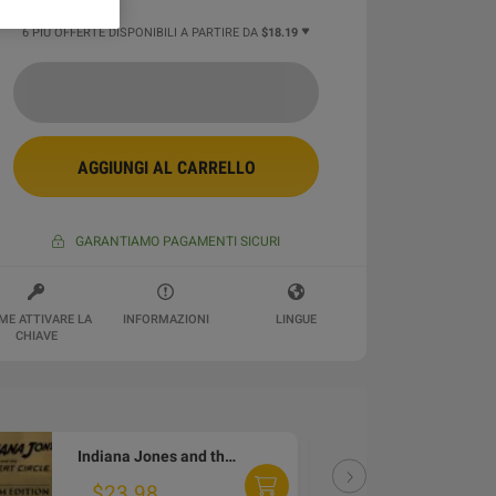
6 PIÙ OFFERTE DISPONIBILI A PARTIRE DA
$18.19
AGGIUNGI AL CARRELLO
GARANTIAMO PAGAMENTI SICURI
ME ATTIVARE LA
INFORMAZIONI
LINGUE
CHIAVE
Indiana Jones and the Great Circle - Digital Premium Edition Upgrade DLC EU (without DE) PS5 CD Key
DLC
$23.98
$1