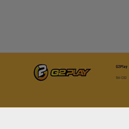
G2Play
Siti CS2