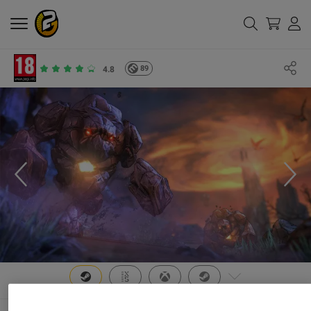
89
4.8