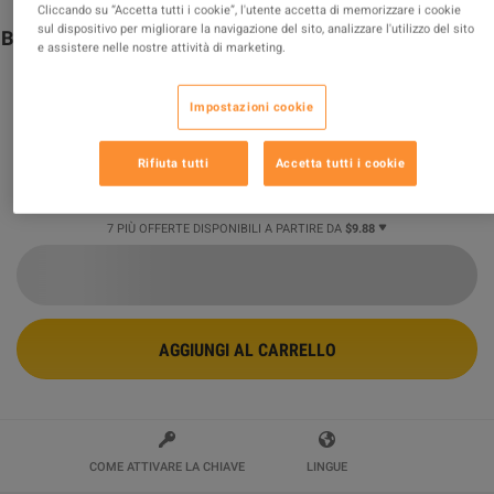
Cliccando su “Accetta tutti i cookie”, l'utente accetta di memorizzare i cookie
sul dispositivo per migliorare la navigazione del sito, analizzare l'utilizzo del sito
Borderlands 2 - Tiny Tina's Assault on Dragon Keep DLC
e assistere nelle nostre attività di marketing.
PC Steam CD Key
Venduto da
Games Merchant
Impostazioni cookie
99.68
%
delle valutazioni in
211655
è
eccellente
!
$9.88
-18%
Rifiuta tutti
Accetta tutti i cookie
$11.99
7 PIÙ OFFERTE DISPONIBILI A PARTIRE DA
$9.88
AGGIUNGI AL CARRELLO
COME ATTIVARE LA CHIAVE
LINGUE