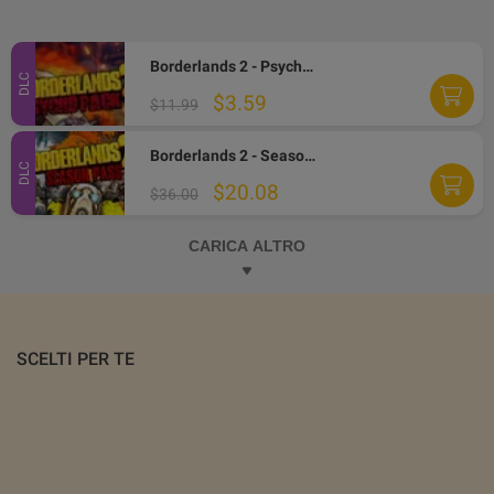
Borderlands 2 - Psycho Character Pack EN/IT/FR Languages Only DLC Steam CD Key
DLC
$3.59
$11.99
Borderlands 2 - Season Pass DLC PC Steam Altergift
DLC
$20.08
$36.00
CARICA ALTRO
SCELTI PER TE