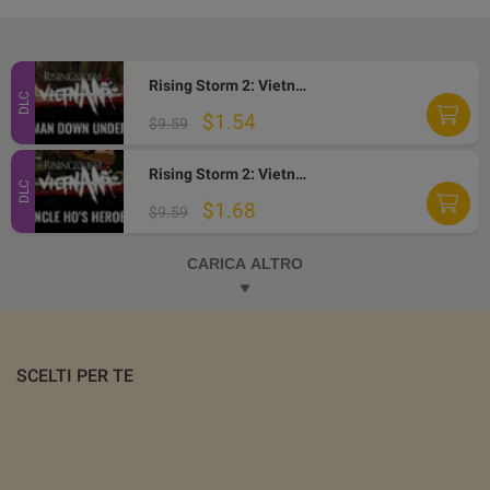
Rising Storm 2: Vietnam - Man Down Under DLC Steam CD Key
DLC
$1.54
$9.59
Rising Storm 2: Vietnam - Uncle Ho's Heroes DLC Steam CD Key
DLC
$1.68
$9.59
CARICA ALTRO
SCELTI PER TE