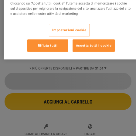
Cliccando su “Accetta tutti i cookie”, l'utente accetta di memorizzare i cookie
sul dispositivo per migliorare la navigazione del sito, analizzare l'utilizzo del sito
Rising Storm 2: Vietnam - Man Down
e assistere nelle nostre attività di marketing.
Under DLC Steam CD Key
Impostazioni cookie
Venduto da
Super Games
94.35
%
delle valutazioni in
1386529
è
eccellente
!
Rifiuta tutti
Accetta tutti i cookie
$1.54
-84%
$9.59
7 PIÙ OFFERTE DISPONIBILI A PARTIRE DA
$1.54
AGGIUNGI AL CARRELLO
COME ATTIVARE LA CHIAVE
LINGUE