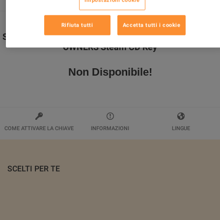
Rifiuta tutti
Accetta tutti i cookie
Sniper Elite V2 Remastered - UPGRADE FOR ORIGINAL
OWNERS Steam CD Key
Non Disponibile!
COME ATTIVARE LA CHIAVE
INFORMAZIONI
LINGUE
SCELTI PER TE