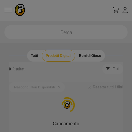
Tutti
Prodotti Digitali
Beni di Gioco
0
Risultati
Filtri
Resetta tutti i filtri
Nascondi Non Disponibili
Caricamento
_