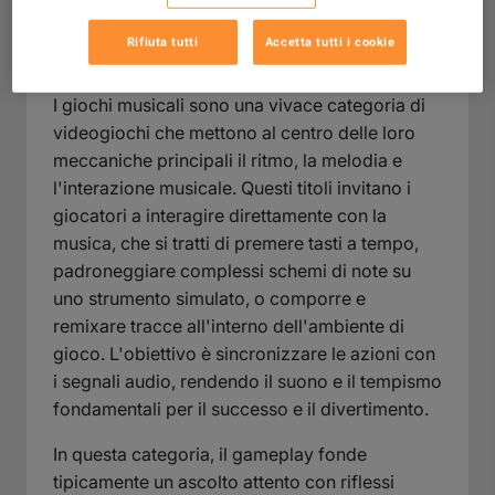
musica plasma l'esperienza di gioco.
Rifiuta tutti
Accetta tutti i cookie
Cosa sono i giochi musicali?
I giochi musicali sono una vivace categoria di
videogiochi che mettono al centro delle loro
meccaniche principali il ritmo, la melodia e
l'interazione musicale. Questi titoli invitano i
giocatori a interagire direttamente con la
musica, che si tratti di premere tasti a tempo,
padroneggiare complessi schemi di note su
uno strumento simulato, o comporre e
remixare tracce all'interno dell'ambiente di
gioco. L'obiettivo è sincronizzare le azioni con
i segnali audio, rendendo il suono e il tempismo
fondamentali per il successo e il divertimento.
In questa categoria, il gameplay fonde
tipicamente un ascolto attento con riflessi