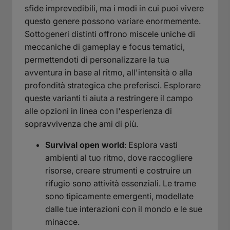
sfide imprevedibili, ma i modi in cui puoi vivere
questo genere possono variare enormemente.
Sottogeneri distinti offrono miscele uniche di
meccaniche di gameplay e focus tematici,
permettendoti di personalizzare la tua
avventura in base al ritmo, all'intensità o alla
profondità strategica che preferisci. Esplorare
queste varianti ti aiuta a restringere il campo
alle opzioni in linea con l'esperienza di
sopravvivenza che ami di più.
Survival open world
: Esplora vasti
ambienti al tuo ritmo, dove raccogliere
risorse, creare strumenti e costruire un
rifugio sono attività essenziali. Le trame
sono tipicamente emergenti, modellate
dalle tue interazioni con il mondo e le sue
minacce.