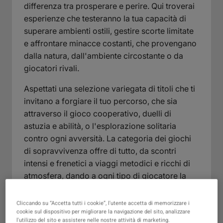
differenza tra prosperare e perire. Qui troverai
esperienze che testeranno la tua capacità di
superare ambienti ostili, gestire scorte limitate
e affrontare minacce costanti, che provengano
dalla natura, dall'ambiente circostante o da
giocatori rivali.
Aspettati una selezione variegata di titoli che ti
invitano a forgiare il tuo percorso, che sia
attraverso il gioco cooperativo, duelli di
astuzia e abilità, o l'esplorazione solitaria
contro ogni avversità. La categoria dei giochi
di sopravvivenza offre di tutto, da scontri
intensi e frenetici a viaggi metodici e ricchi di
atmosfera, dando a ogni tipo di giocatore la
possibilità di scoprire cosa significhi
sopravvivere e progredire in ambientazioni
Cliccando su “Accetta tutti i cookie”, l'utente accetta di memorizzare i
cookie sul dispositivo per migliorare la navigazione del sito, analizzare
incredibilmente impegnative.
l'utilizzo del sito e assistere nelle nostre attività di marketing.