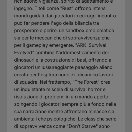
richiedono vigilanza, spirito di adattamento e
ingegno. Titoli come "Rust" offrono intensi
mondi guidati dai giocatori in cui ogni incontro
può far pendere l'ago della bilancia tra
prosperare e perire: un sandbox emblematico
sia per le meccaniche di sopravvivenza che
per il gameplay emergente. "ARK: Survival
Evolved" combina l'addomesticamento dei
dinosauri e la costruzione di basi, offrendo ai
giocatori un lussureggiante paesaggio alieno
creato per l'esplorazione e il dinamico lavoro
di squadra. Nel frattempo, "The Forest" crea
un'inquietante miscela di survival horror e
risoluzione di problemi in un mondo aperto,
spingendo i giocatori sempre più a fondo nella
sua narrazione mentre affrontano minacce sia
ambientali che psicologiche. Le classiche serie
di sopravvivenza come "Don’t Starve" sono