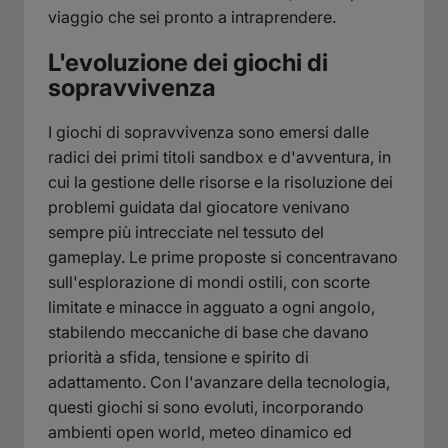
viaggio che sei pronto a intraprendere.
L'evoluzione dei giochi di
sopravvivenza
I giochi di sopravvivenza sono emersi dalle
radici dei primi titoli sandbox e d'avventura, in
cui la gestione delle risorse e la risoluzione dei
problemi guidata dal giocatore venivano
sempre più intrecciate nel tessuto del
gameplay. Le prime proposte si concentravano
sull'esplorazione di mondi ostili, con scorte
limitate e minacce in agguato a ogni angolo,
stabilendo meccaniche di base che davano
priorità a sfida, tensione e spirito di
adattamento. Con l'avanzare della tecnologia,
questi giochi si sono evoluti, incorporando
ambienti open world, meteo dinamico ed