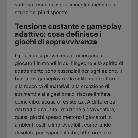
soddisfazione di avere la meglio anche nelle
situazioni più disperate.
Tensione costante e gameplay
adattivo: cosa definisce i
giochi di sopravvivenza
I giochi di sopravvivenza immergono i
giocatori in mondi in cui l'ingegno e lo spirito di
adattamento sono essenziali per ogni azione. Il
fulcro del gameplay ruota solitamente attorno
alla raccolta di materiali, alla creazione di
strumenti e alla gestione di risorse limitate
come cibo, acqua o resistenza. A differenza
dei tradizionali titoli d'azione o d'avventura,
questi giochi spesso mettono i giocatori in
ambienti ostili e imprevedibili, come lande
desolate post-apocalittiche, fitte foreste o