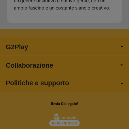
un genere distintivo e coinvolgente, con un
ampio fascino e un costante slancio creativo.
G2Play
Collaborazione
Politiche e supporto
Resta Collegato!