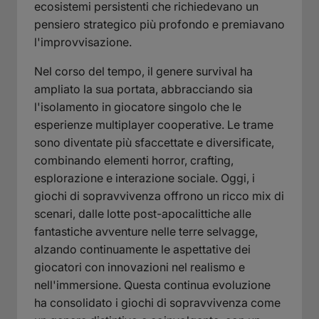
ecosistemi persistenti che richiedevano un
pensiero strategico più profondo e premiavano
l'improvvisazione.
Nel corso del tempo, il genere survival ha
ampliato la sua portata, abbracciando sia
l'isolamento in giocatore singolo che le
esperienze multiplayer cooperative. Le trame
sono diventate più sfaccettate e diversificate,
combinando elementi horror, crafting,
esplorazione e interazione sociale. Oggi, i
giochi di sopravvivenza offrono un ricco mix di
scenari, dalle lotte post-apocalittiche alle
fantastiche avventure nelle terre selvagge,
alzando continuamente le aspettative dei
giocatori con innovazioni nel realismo e
nell'immersione. Questa continua evoluzione
ha consolidato i giochi di sopravvivenza come