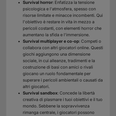
Survival horror
: Enfatizza la tensione
psicologica e l'atmosfera, spesso con
risorse limitate e minacce incombenti. Qui
l'obiettivo è restare in vita in mezzo a
pericoli costanti, con elementi horror che
aumentano la sfida e l'immersione.
Survival multiplayer e co-op
: Competi o
collabora con altri giocatori online. Questi
giochi aggiungono una dimensione
sociale, in cui alleanze, tradimenti e la
costruzione di basi con amici o rivali
giocano un ruolo fondamentale per
superare i pericoli ambientali o causati da
altri giocatori.
Survival sandbox
: Concede la libertà
creativa di plasmare i tuoi obiettivi e il tuo
mondo. Sebbene la sopravvivenza
rimanga centrale, i giocatori possono