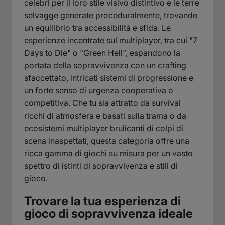
celebri per il loro stile visivo distintivo e le terre
selvagge generate proceduralmente, trovando
un equilibrio tra accessibilità e sfida. Le
esperienze incentrate sul multiplayer, tra cui "7
Days to Die" o "Green Hell", espandono la
portata della sopravvivenza con un crafting
sfaccettato, intricati sistemi di progressione e
un forte senso di urgenza cooperativa o
competitiva. Che tu sia attratto da survival
ricchi di atmosfera e basati sulla trama o da
ecosistemi multiplayer brulicanti di colpi di
scena inaspettati, questa categoria offre una
ricca gamma di giochi su misura per un vasto
spettro di istinti di sopravvivenza e stili di
gioco.
Trovare la tua esperienza di
gioco di sopravvivenza ideale