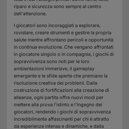
riparo e sicurezza sono sempre al centro
dell'attenzione.
I giocatori sono incoraggiati a esplorare,
rovistare, creare strumenti e gestire la propria
salute mentre affrontano pericoli e opportunità
in continua evoluzione. Che vengano affrontati
in giocatore singolo o in compagnia, i giochi di
sopravvivenza sono noti per le loro
ambientazioni immersive, il gameplay
emergente e le sfide aperte che premiano la
risoluzione creativa dei problemi. Dalla
costruzione di fortificazioni alla creazione di
alleanze, ogni partita offre nuovi modi per
mettere alla prova l'istinto e l'ingegno dei
giocatori, rendendo i giochi di sopravvivenza
incredibilmente affascinanti per chi è attratto
da esperienze intense e dinamiche, e dalla