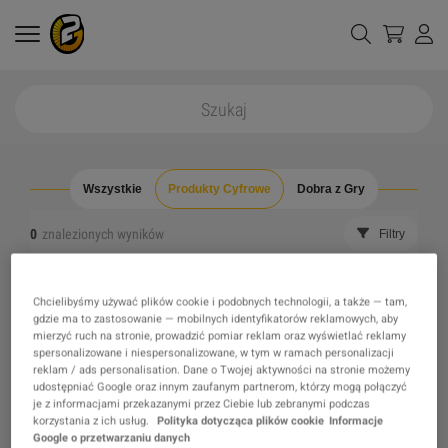
Wszystkie
Produkty Cyfrowe
Dobra z Gry
0
znalezionych wyników
Filtry
Wyczyść wszystkie filtry
Ukryj wyprzedane
Chcielibyśmy używać plików cookie i podobnych technologii, a także — tam,
gdzie ma to zastosowanie — mobilnych identyfikatorów reklamowych, aby
mierzyć ruch na stronie, prowadzić pomiar reklam oraz wyświetlać reklamy
Nie znaleziono produktu, którego szukasz, może
spersonalizowane i niespersonalizowane, w tym w ramach personalizacji
reklam / ads personalisation. Dane o Twojej aktywności na stronie możemy
zainteresuje Cię jedna z naszych rekomendacji?
udostępniać Google oraz innym zaufanym partnerom, którzy mogą połączyć
je z informacjami przekazanymi przez Ciebie lub zebranymi podczas
korzystania z ich usług.
Polityka dotycząca plików cookie
Informacje
Google o przetwarzaniu danych