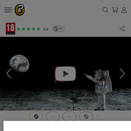
81
5.0