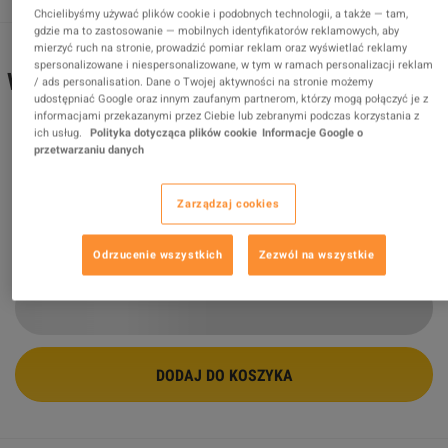
Chcielibyśmy używać plików cookie i podobnych technologii, a także — tam,
gdzie ma to zastosowanie — mobilnych identyfikatorów reklamowych, aby
mierzyć ruch na stronie, prowadzić pomiar reklam oraz wyświetlać reklamy
spersonalizowane i niespersonalizowane, w tym w ramach personalizacji reklam
Wolfenstein: The New Order RoW Steam
/ ads personalisation. Dane o Twojej aktywności na stronie możemy
udostępniać Google oraz innym zaufanym partnerom, którzy mogą połączyć je z
Gift
informacjami przekazanymi przez Ciebie lub zebranymi podczas korzystania z
ich usług.
Polityka dotycząca plików cookie
Informacje Google o
Sprzedawca
PixelVault
przetwarzaniu danych
99.66
%
ocen z
3213
jest
znakomitych
!
$95.32
Zarządzaj cookies
Odrzucenie wszystkich
Zezwól na wszystkie
2 WIĘCEJ OFERT DOSTĘPNYCH OD
$95.32
DODAJ DO KOSZYKA