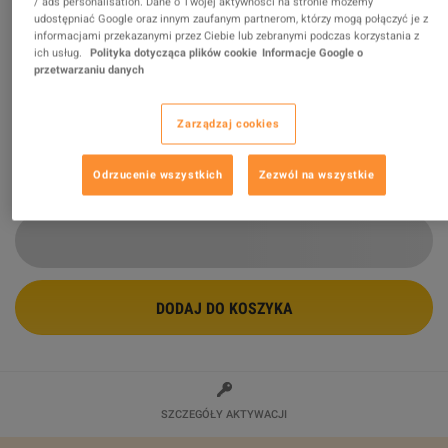
/ ads personalisation. Dane o Twojej aktywności na stronie możemy
udostępniać Google oraz innym zaufanym partnerom, którzy mogą połączyć je z
informacjami przekazanymi przez Ciebie lub zebranymi podczas korzystania z
Dr.Web Security Space Key (1 Year / 1
ich usług.
Polityka dotycząca plików cookie
Informacje Google o
Mobile Android Device)
przetwarzaniu danych
Sprzedawca
SA.IT
99.35
%
ocen z
5154
jest
znakomitych
!
Zarządzaj cookies
$7.23
Odrzucenie wszystkich
Zezwól na wszystkie
DODAJ DO KOSZYKA
SZCZEGÓŁY AKTYWACJI