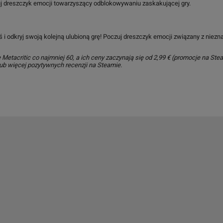
 dreszczyk emocji towarzyszący odblokowywaniu zaskakującej gry.
 i odkryj swoją kolejną ulubioną grę! Poczuj dreszczyk emocji związany z niezna
etacritic co najmniej 60, a ich ceny zaczynają się od 2,99 € (promocje na Stea
lub więcej pozytywnych recenzji na Steamie.