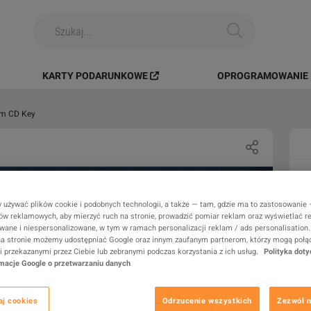
KARTY PODARUNKOWE
OPROGRAMOWANIE I
am CD Key
SYMULACJA
 używać plików cookie i podobnych technologii, a także — tam, gdzie ma to zastosowanie
rów reklamowych, aby mierzyć ruch na stronie, prowadzić pomiar reklam oraz wyświetlać r
wane i niespersonalizowane, w tym w ramach personalizacji reklam / ads personalisation.
a stronie możemy udostępniać Google oraz innym zaufanym partnerom, którzy mogą połąc
 przekazanymi przez Ciebie lub zebranymi podczas korzystania z ich usług.
Polityka doty
rmacje Google o przetwarzaniu danych
aj cookies
Odrzucenie wszystkich
Zezwól n