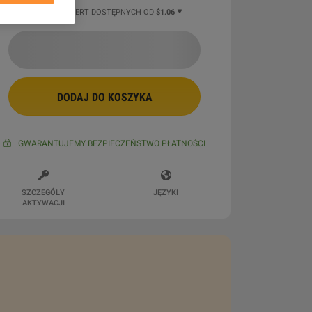
11 WIĘCEJ OFERT DOSTĘPNYCH OD
$1.06
DODAJ DO KOSZYKA
GWARANTUJEMY BEZPIECZEŃSTWO PŁATNOŚCI
SZCZEGÓŁY
JĘZYKI
AKTYWACJI