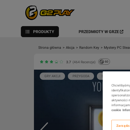
PRODUKTY
PRZEDMIOTY W GRZE
Strona główna
>
Akcja
>
Random Key
>
Mystery PC Ste
60
3.7
(464 Recenzje)
GRY AKCJI
PRZYGODA
STRATEGIA
Chcielibyśmy
identyfikato
spersonalizo
aktywności n
informacjami
cookie
Info
Zarządz