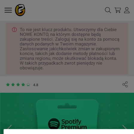
To nie jest klucz produktu. Utworzymy dla Ciebie
NOWE KONTO, na którym dostępne będą
zakupione treści. Zaloguj się na konto za pomocą
danych podanych w Twoim magazynie.
Zastosowanie jakichkolwiek zmian w zakupionym
koncie, takich jak dodanie metody płatności lub
zmiana regionu, może skutkować blokadą konta.
W takich przypadkach zwrot pieniędzy nie
obowiązuje.
4.8