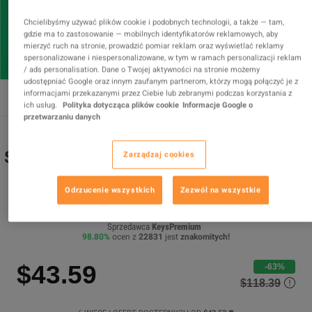
Chcielibyśmy używać plików cookie i podobnych technologii, a także — tam,
gdzie ma to zastosowanie — mobilnych identyfikatorów reklamowych, aby
mierzyć ruch na stronie, prowadzić pomiar reklam oraz wyświetlać reklamy
spersonalizowane i niespersonalizowane, w tym w ramach personalizacji reklam
/ ads personalisation. Dane o Twojej aktywności na stronie możemy
udostępniać Google oraz innym zaufanym partnerom, którzy mogą połączyć je z
informacjami przekazanymi przez Ciebie lub zebranymi podczas korzystania z
ich usług.
Polityka dotycząca plików cookie
Informacje Google o
przetwarzaniu danych
Spotify Premium 12-month Subscription
Zarządzaj cookies
ACCOUNT
Odrzucenie wszystkich
Zezwól na wszystkie
PROMOWANA OFERTA
Sprzedawca
KeysPremium
98.80
%
ocen z
22831
jest
znakomitych
!
$43.59
-63%
$118.39