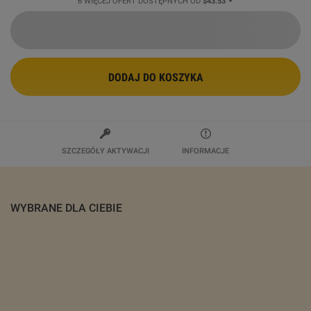
6 WIĘCEJ OFERT DOSTĘPNYCH OD
$43.53
DODAJ DO KOSZYKA
SZCZEGÓŁY AKTYWACJI
INFORMACJE
WYBRANE DLA CIEBIE