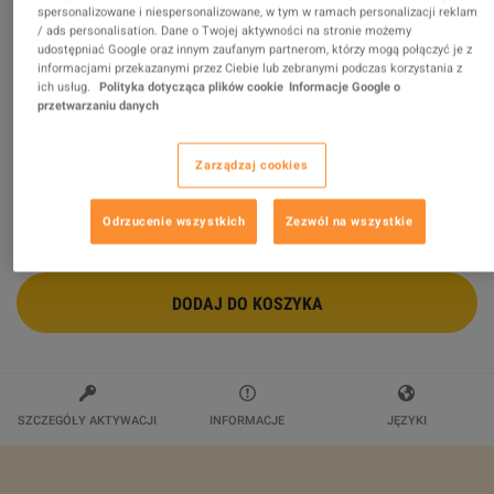
spersonalizowane i niespersonalizowane, w tym w ramach personalizacji reklam
/ ads personalisation. Dane o Twojej aktywności na stronie możemy
Habit Formation Strategies – Build Positive Daily
udostępniać Google oraz innym zaufanym partnerom, którzy mogą połączyć je z
Routines John Academy Code
informacjami przekazanymi przez Ciebie lub zebranymi podczas korzystania z
ich usług.
Polityka dotycząca plików cookie
Informacje Google o
Sprzedawca
John Academy
przetwarzaniu danych
$11.99
Zarządzaj cookies
Odrzucenie wszystkich
Zezwól na wszystkie
DODAJ DO KOSZYKA
SZCZEGÓŁY AKTYWACJI
INFORMACJE
JĘZYKI