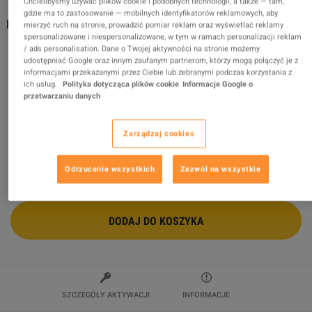
Chcielibyśmy używać plików cookie i podobnych technologii, a także — tam,
gdzie ma to zastosowanie — mobilnych identyfikatorów reklamowych, aby
Minecraft - Zombie Hamburglar Skin DLC XBOX One /
mierzyć ruch na stronie, prowadzić pomiar reklam oraz wyświetlać reklamy
Xbox Series X|S / PC CD Key
spersonalizowane i niespersonalizowane, w tym w ramach personalizacji reklam
/ ads personalisation. Dane o Twojej aktywności na stronie możemy
Sprzedawca
Peenwing
udostępniać Google oraz innym zaufanym partnerom, którzy mogą połączyć je z
100
%
ocen z
1509
jest
znakomitych
!
informacjami przekazanymi przez Ciebie lub zebranymi podczas korzystania z
ich usług.
Polityka dotycząca plików cookie
Informacje Google o
przetwarzaniu danych
$11.86
Zarządzaj cookies
2 WIĘCEJ OFERT DOSTĘPNYCH OD
$11.86
Odrzucenie wszystkich
Zezwól na wszystkie
DODAJ DO KOSZYKA
SZCZEGÓŁY AKTYWACJI
INFORMACJE