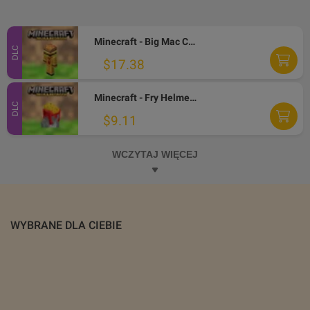
Minecraft - Big Mac Crystal Skin DLC XBOX One / Xbox Series X|S / PC CD Key
DLC
$17.38
Minecraft - Fry Helmet Skin DLC XBOX One / Xbox Series X|S / PC CD Key
DLC
$9.11
WCZYTAJ WIĘCEJ
WYBRANE DLA CIEBIE