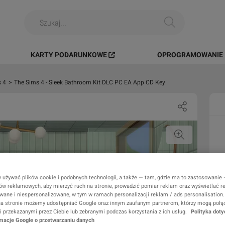
KARTY PODARUNKOWE
OPROGRAMOWANIE I
 4
>
The Sims 4 - Sleek Bathroom Kit DLC PC EA App CD Key
 używać plików cookie i podobnych technologii, a także — tam, gdzie ma to zastosowanie
rów reklamowych, aby mierzyć ruch na stronie, prowadzić pomiar reklam oraz wyświetlać r
wane i niespersonalizowane, w tym w ramach personalizacji reklam / ads personalisation.
a stronie możemy udostępniać Google oraz innym zaufanym partnerom, którzy mogą połąc
 przekazanymi przez Ciebie lub zebranymi podczas korzystania z ich usług.
Polityka doty
rmacje Google o przetwarzaniu danych