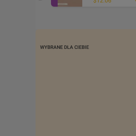
.55
$12.06
WYBRANE DLA CIEBIE