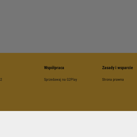
Współpraca
Zasady i wsparcie
S2
Sprzedawaj na G2Play
Strona prawna
©
2026
G2Play
.net.
Wszelkie Prawa Zastrzeżone