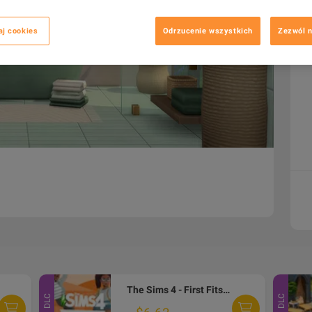
aj cookies
Odrzucenie wszystkich
Zezwól n
The Sims 4 - First Fits Kit DLC EA App CD Key
DLC
DLC