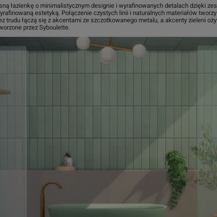
ą łazienkę o minimalistycznym designie i wyrafinowanych detalach dzięki ze
rafinowaną estetyką. Połączenie czystych linii i naturalnych materiałów twor
ez trudu łączą się z akcentami ze szczotkowanego metalu, a akcenty zieleni oży
orzone przez Syboulette.