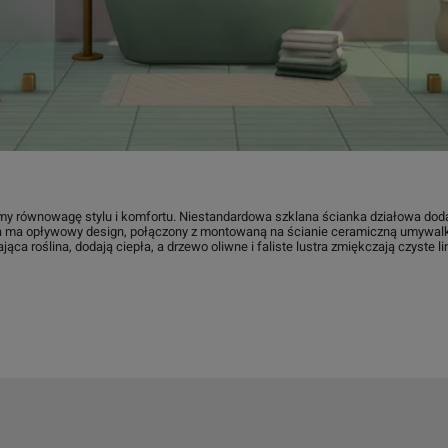
równowagę stylu i komfortu. Niestandardowa szklana ścianka działowa dodaje
ta ma opływowy design, połączony z montowaną na ścianie ceramiczną umywa
sająca roślina, dodają ciepła, a drzewo oliwne i faliste lustra zmiękczają czyste l