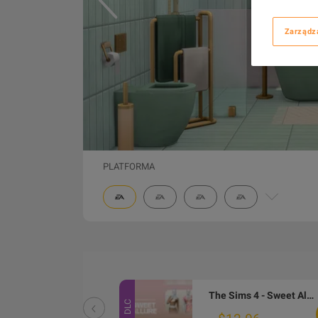
Zarządz
PLATFORMA
The Sims 4: Cool Kitchen Stuff EA App CD Key
The Sims 4 - Sweet Allure Kit DLC PC EA App CD Key
DLC