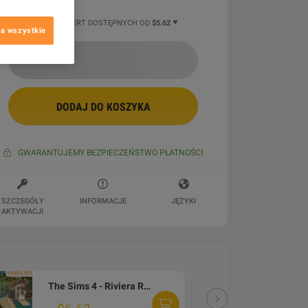
4 WIĘCEJ OFERT DOSTĘPNYCH OD
$5.62
a wszystkie
DODAJ DO KOSZYKA
GWARANTUJEMY BEZPIECZEŃSTWO PŁATNOŚCI
SZCZEGÓŁY
INFORMACJE
JĘZYKI
AKTYWACJI
The Sims 4 - Riviera Retreat Kit DLC PC EA App CD Key
DLC