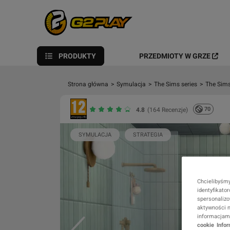
PRODUKTY
PRZEDMIOTY W GRZE
Strona główna
>
Symulacja
>
The Sims series
>
The Sims
70
4.8
(164 Recenzje)
SYMULACJA
STRATEGIA
Chcielibyśmy
identyfikato
spersonalizo
aktywności n
informacjami
cookie
Info