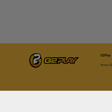
G2Play
Strony C