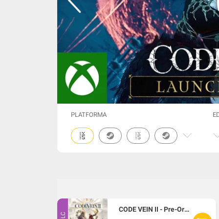
PLATFORMA
E
CODE VEIN II - Pre-Order Bonus DLC Xbox Series X|S CD Key
DLC