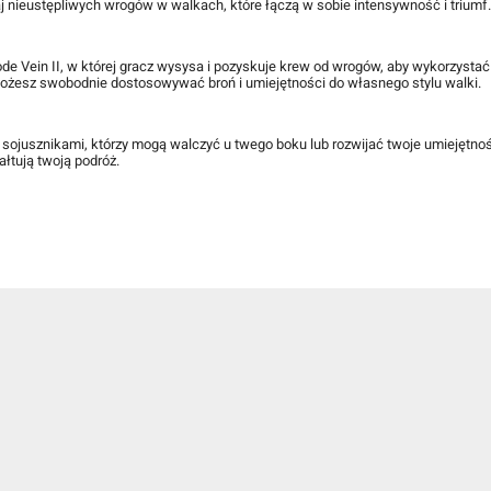
naj nieustępliwych wrogów w walkach, które łączą w sobie intensywność i triumf.
de Vein II, w której gracz wysysa i pozyskuje krew od wrogów, aby wykorzysta
ożesz swobodnie dostosowywać broń i umiejętności do własnego stylu walki.
 sojusznikami, którzy mogą walczyć u twego boku lub rozwijać twoje umiejętnoś
ałtują twoją podróż.