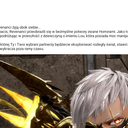
enanci żyją obok siebie...
acis, Revenanci przeobrazili się w bezmyślne potwory zwane Horrorami. Jako 
podróżując w przeszłość z dziewczyną o imieniu Lou, która posiada moc mani
której Ty i Twoi wybrani partnerzy będziecie eksplorować rozległy świat, stawi
a wykracza poza ramy czasu.