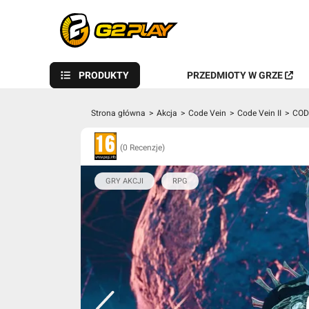
PRODUKTY
PRZEDMIOTY W GRZE
Strona główna
>
Akcja
>
Code Vein
>
Code Vein II
>
CODE
(0 Recenzje)
GRY AKCJI
RPG