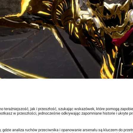
o teraźniejszość, jak i przeszłość, szukając wskazówek, które pomogą zapobie
potkasz w przeszłości, jednocześnie odkrywając zapomniane historie i ukryte p
y, gdzie analiza ruchów przeciwnika i opanowanie arsenału są kluczem do przetr