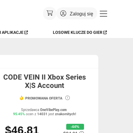
Zaloguj się
 APLIKACJE
LOSOWE KLUCZE DO GIER
Waluta
:
USD
Język
:
Polski
Motyw
:
Jasny
FAQ
CODE VEIN II Xbox Series
X|S Account
PROMOWANA OFERTA
Sprzedawca
OneVibePlay.com
95.45
%
ocen z
14031
jest
znakomitych
!
$46.81
-44%