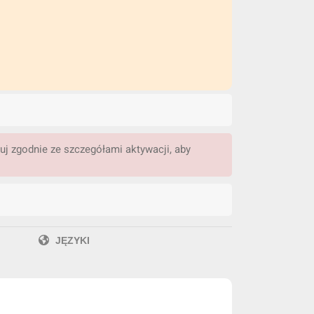
j zgodnie ze szczegółami aktywacji, aby
JĘZYKI