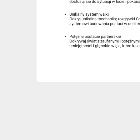
dostosuj się do sytuacji w locie i poko
Unikalny system walki
Odkryj unikalną mechanikę rozgrywki Co
systemowi budowania postaci w serii m
Potężne postacie partnerskie
Odkrywaj świat z zaufanymi i potężnymi
umiejętności i głębokie więzi, które kszt