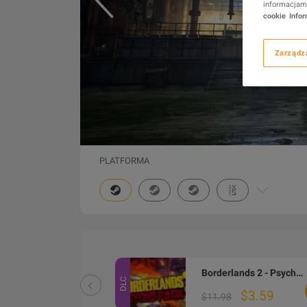
informacjami
cookie
Info
Zarządz
PLATFORMA
Borderlands 2 - Ultimate Vault Hunters Upgrade Pack DLC PC Steam CD Key
Borderlands 2 - Psycho Character Pack EN/IT/FR Languages Only DLC Steam CD Key
DLC
$1.78
$3.59
$11.98