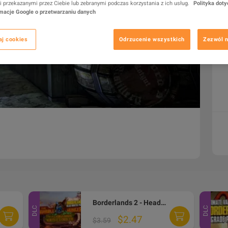
 przekazanymi przez Ciebie lub zebranymi podczas korzystania z ich usług.
Polityka doty
rmacje Google o przetwarzaniu danych
aj cookies
Odrzucenie wszystkich
Zezwól n
Borderlands 2 - Headhunter Pack 2: Wattle Gobbler DLC Steam CD Key (MAC OS X)
DLC
DLC
$2.47
$3.59