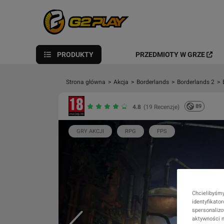
PRODUKTY
PRZEDMIOTY W GRZE
Strona główna
>
Akcja
>
Borderlands
>
Borderlands 2
>
89
4.8
(19 Recenzje)
GRY AKCJI
RPG
FPS
Chcielibyśmy
identyfikato
spersonalizo
aktywności n