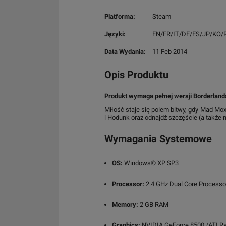
Platforma:
Steam
Języki:
EN/FR/IT/DE/ES/JP/KO/
Data Wydania:
11 Feb 2014
Opis Produktu
Produkt wymaga pełnej wersji
Borderland
Miłość staje się polem bitwy, gdy Mad M
i Hodunk oraz odnajdź szczęście (a także 
Wymagania Systemowe
OS:
Windows® XP SP3
Processor:
2.4 GHz Dual Core Processo
Memory:
2 GB RAM
Graphics:
NVIDIA GeForce 8500 /ATI R