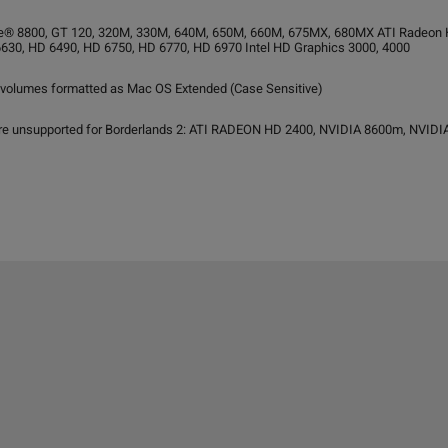
® 8800, GT 120, 320M, 330M, 640M, 650M, 660M, 675MX, 680MX ATI Radeon 
630, HD 6490, HD 6750, HD 6770, HD 6970 Intel HD Graphics 3000, 4000
 volumes formatted as Mac OS Extended (Case Sensitive)
are unsupported for Borderlands 2: ATI RADEON HD 2400, NVIDIA 8600m, NVIDIA