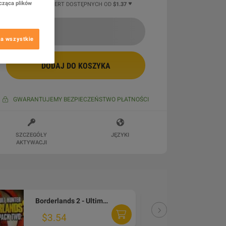
cząca plików
10 WIĘCEJ OFERT DOSTĘPNYCH OD
$1.37
a wszystkie
DODAJ DO KOSZYKA
GWARANTUJEMY BEZPIECZEŃSTWO PŁATNOŚCI
SZCZEGÓŁY
JĘZYKI
AKTYWACJI
Borderlands 2 - Ultimate Vault Hunters Upgrade Pack 2 DLC PC Steam CD Key
DLC
$3.54
$11.9