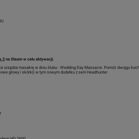
RU
s 2
na Steam w celu aktywacji.
oxxi urządza masakrę w dniu ślubu - Wedding Day Massacre. Pomóż dwojgu koch
nowe głowy i skórki) w tym nowym dodatku z serii Headhunter
r
adeon HD 2600