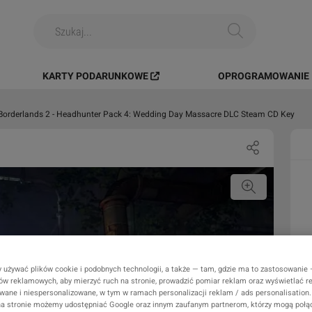
KARTY PODARUNKOWE
OPROGRAMOWANIE I
Borderlands 2 - Headhunter Pack 4: Wedding Day Massacre DLC Steam CD Key
 używać plików cookie i podobnych technologii, a także — tam, gdzie ma to zastosowanie
rów reklamowych, aby mierzyć ruch na stronie, prowadzić pomiar reklam oraz wyświetlać r
wane i niespersonalizowane, w tym w ramach personalizacji reklam / ads personalisation.
a stronie możemy udostępniać Google oraz innym zaufanym partnerom, którzy mogą połąc