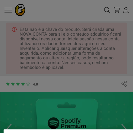
Esta não é a chave do produto. Será criada uma
NOVA CONTA para si e o conteúdo adquirido ficará
disponível nessa conta. Inicie sessão nessa conta
utilizando os dados fornecidos aqui no seu
Inventário. Aplicar quaisquer alterações à conta
adquirida, como adicionar uma forma de
pagamento ou alterar a região, pode resultar no
banimento da conta. Nesses casos, nenhum
reembolso é aplicável.
4.8