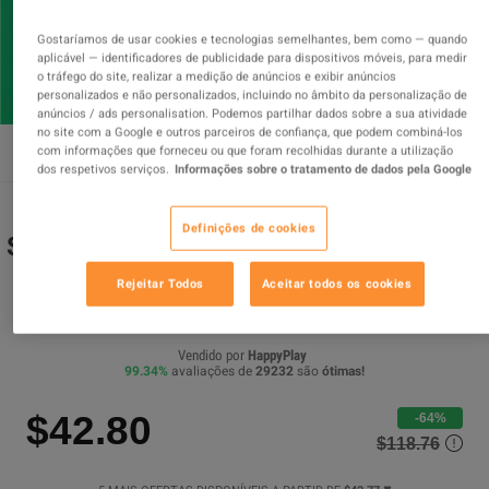
Gostaríamos de usar cookies e tecnologias semelhantes, bem como — quando
aplicável — identificadores de publicidade para dispositivos móveis, para medir
o tráfego do site, realizar a medição de anúncios e exibir anúncios
personalizados e não personalizados, incluindo no âmbito da personalização de
anúncios / ads personalisation. Podemos partilhar dados sobre a sua atividade
no site com a Google e outros parceiros de confiança, que podem combiná-los
com informações que forneceu ou que foram recolhidas durante a utilização
dos respetivos serviços.
Informações sobre o tratamento de dados pela Google
Definições de cookies
Spotify Premium 12-month Subscription
ACCOUNT
Rejeitar Todos
Aceitar todos os cookies
OFERTA PROMOVIDA
Vendido por
HappyPlay
99.34
%
avaliações de
29232
são
ótimas
!
$42.80
-64%
$118.76