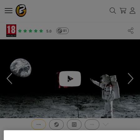
81
5.0