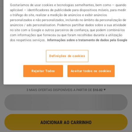
Gostaríamos de usar cookies e tecnologias semelhantes, bem como — quando
aplicável — identificadores de publicidade para dispositivos móveis, para medir
o tráfego do site, realizar a medição de anúncios e exibir anúncios
personalizados e não personalizados, incluindo no âmbito da personalização de
Wolfenstein: The New Order PS5
anúncios / ads personalisation. Podemos partilhar dados sobre a sua atividade
no site com a Google e outros parceiros de confiança, que podem combiná-los
Account
com informações que forneceu ou que foram recolhidas durante a utilização
dos respetivos serviços.
Informações sobre o tratamento de dados pela Google
OFERTA PROMOVIDA
Vendido por
turkepinstore
Definições de cookies
98.74
%
avaliações de
84305
são
ótimas
!
$10.03
-58%
Rejeitar Todos
Aceitar todos os cookies
$23.90
3 MAIS OFERTAS DISPONÍVEIS A PARTIR DE
$10.02
ADICIONAR AO CARRINHO