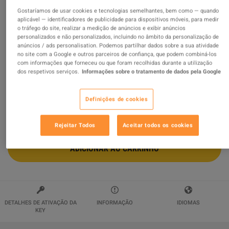
Gostaríamos de usar cookies e tecnologias semelhantes, bem como — quando
Generation Zero - Eastern European Weapons Pack
aplicável — identificadores de publicidade para dispositivos móveis, para medir
DLC PC Steam CD Key
o tráfego do site, realizar a medição de anúncios e exibir anúncios
personalizados e não personalizados, incluindo no âmbito da personalização de
Vendido por
RohanGames
anúncios / ads personalisation. Podemos partilhar dados sobre a sua atividade
99.88
%
avaliações de
55978
são
ótimas
!
no site com a Google e outros parceiros de confiança, que podem combiná-los
com informações que forneceu ou que foram recolhidas durante a utilização
$4.79
dos respetivos serviços.
Informações sobre o tratamento de dados pela Google
-20%
$5.99
Definições de cookies
Rejeitar Todos
Aceitar todos os cookies
ADICIONAR AO CARRINHO
DETALHES DE ATIVAÇÃO DA
INFORMAÇÃO
IDIOMAS
KEY