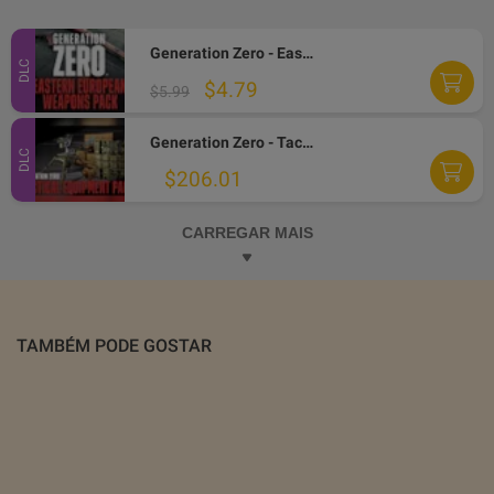
Generation Zero - Eastern European Weapons Pack DLC PC Steam CD Key
DLC
$4.79
$5.99
Generation Zero - Tactical Equipment Pack DLC PC Steam CD Key
DLC
$206.01
CARREGAR MAIS
TAMBÉM PODE GOSTAR