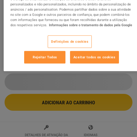
personalizados e não personalizados, incluindo no âmbito da personalização de
anúncios / ads personalisation. Podemos partilhar dados sobre a sua atividade
MAGIX Music Maker 2024 Premium
no site com a Google e outros parceiros de confiança, que podem combiná-los
Digital Download CD Key
com informações que forneceu ou que foram recolhidas durante a utilização
dos respetivos serviços.
Informações sobre o tratamento de dados pela Google
Vendido por
keysalesnet
99.26
%
avaliações de
34600
são
ótimas
!
Definições de cookies
$7.55
Rejeitar Todos
Aceitar todos os cookies
3 MAIS OFERTAS DISPONÍVEIS A PARTIR DE
$7.55
ADICIONAR AO CARRINHO
DETALHES DE ATIVAÇÃO DA
IDIOMAS