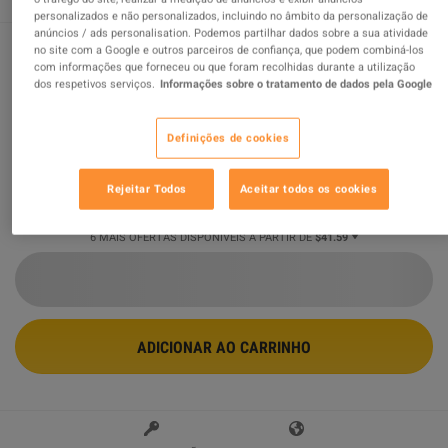
personalizados e não personalizados, incluindo no âmbito da personalização de
anúncios / ads personalisation. Podemos partilhar dados sobre a sua atividade
no site com a Google e outros parceiros de confiança, que podem combiná-los
com informações que forneceu ou que foram recolhidas durante a utilização
Nioh 3 RoW PC Steam CD Key
dos respetivos serviços.
Informações sobre o tratamento de dados pela Google
Vendido por
Super Games
94.49
%
avaliações de
1386381
são
ótimas
!
Definições de cookies
$41.59
-57%
Rejeitar Todos
Aceitar todos os cookies
$95.66
6 MAIS OFERTAS DISPONÍVEIS A PARTIR DE
$41.59
ADICIONAR AO CARRINHO