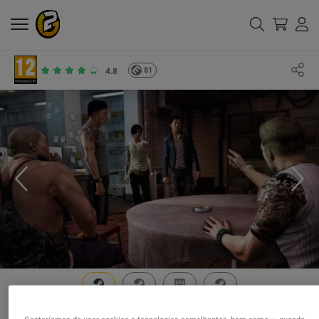
81
4.8