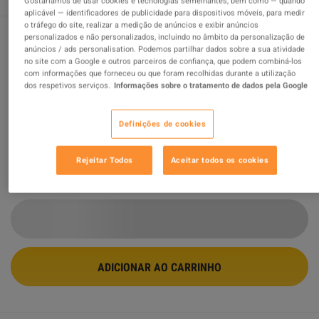
Gostaríamos de usar cookies e tecnologias semelhantes, bem como — quando
aplicável — identificadores de publicidade para dispositivos móveis, para medir
o tráfego do site, realizar a medição de anúncios e exibir anúncios
personalizados e não personalizados, incluindo no âmbito da personalização de
anúncios / ads personalisation. Podemos partilhar dados sobre a sua atividade
Sleeping Dogs Definitive Edition PC
no site com a Google e outros parceiros de confiança, que podem combiná-los
com informações que forneceu ou que foram recolhidas durante a utilização
Steam Altergift
dos respetivos serviços.
Informações sobre o tratamento de dados pela Google
Vendido por
wildboy
94.36
%
avaliações de
117224
são
ótimas
!
Definições de cookies
$4.01
-89%
$36.00
Rejeitar Todos
Aceitar todos os cookies
2 MAIS OFERTAS DISPONÍVEIS A PARTIR DE
$4.01
ADICIONAR AO CARRINHO