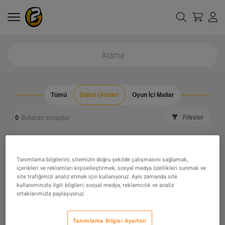
Tümü
Dijital Ürünler
Oyun İçi Mallar
0
Bulunan sonuçlar
Filtreler
Tüm filtreleri gizle
Stokta olmayanları gizle
Tanımlama bilgilerini; sitemizin doğru şekilde çalışmasını sağlamak,
içerikleri ve reklamları kişiselleştirmek, sosyal medya özellikleri sunmak ve
The product you were looking for was not found, maybe
site trafiğimizi analiz etmek için kullanıyoruz. Aynı zamanda site
kullanımınızla ilgili bilgileri; sosyal medya, reklamcılık ve analiz
ortaklarımızla paylaşıyoruz.
one of our recommendations will pique your interest
instead?
Tanımlama Bilgisi Ayarları